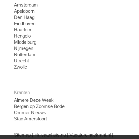
Amsterdam
Apeldoorn
Den Haag
Eindhoven
Haarlem
Hengelo
Middelburg
Nijmegen
Rotterdam
Utrecht
Zwolle
Kranten
Almere Deze Week
Bergen op Zoomse Bode
Ommer Nieuws
Stad Amersfoort
Sitemap
|
Huisaanhuis.nu
|
Vacatureindekrant.nl
|