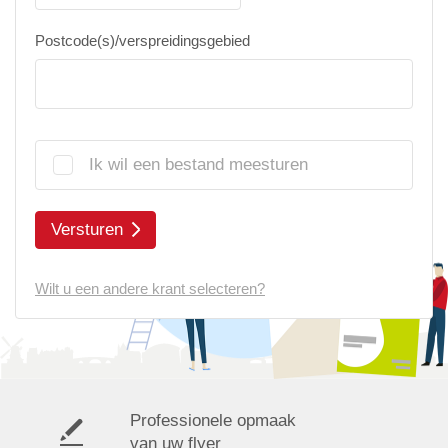
Postcode(s)/verspreidingsgebied
Ik wil een bestand meesturen
Versturen
Wilt u een andere krant selecteren?
Professionele opmaak
van uw flyer