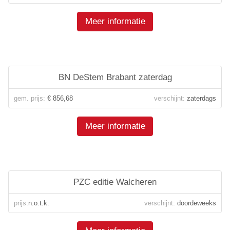
Meer informatie
BN DeStem Brabant zaterdag
gem. prijs:
€ 856,68
verschijnt:
zaterdags
Meer informatie
PZC editie Walcheren
prijs:
n.o.t.k.
verschijnt:
doordeweeks