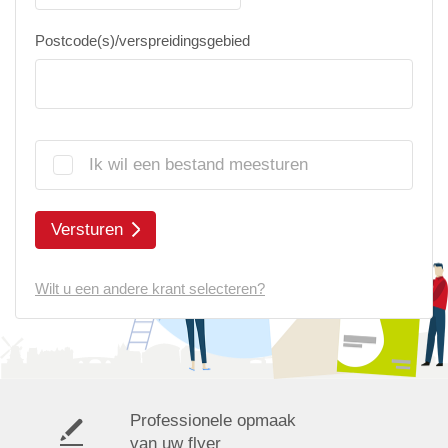
Postcode(s)/verspreidingsgebied
Ik wil een bestand meesturen
Versturen
Wilt u een andere krant selecteren?
Professionele opmaak
van uw flyer