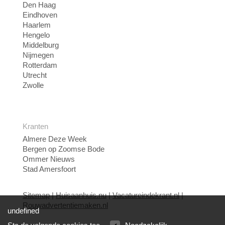
Den Haag
Eindhoven
Haarlem
Hengelo
Middelburg
Nijmegen
Rotterdam
Utrecht
Zwolle
Kranten
Almere Deze Week
Bergen op Zoomse Bode
Ommer Nieuws
Stad Amersfoort
Sitemap
|
Huisaanhuis.nu
|
Vacatureindekrant.nl
|
Rouwadvertentiemaken.nl
undefined