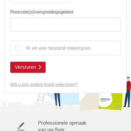
Postcode(s)/verspreidingsgebied
Ik wil een bestand meesturen
Versturen
Wilt u een andere krant selecteren?
Professionele opmaak
van uw flyer