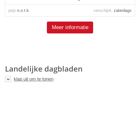
prijs:
n.o.t.k.
verschijnt:
zaterdags
Meer informatie
Landelijke dagbladen