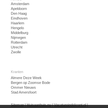
Amsterdam
Apeldoorn
Den Haag
Eindhoven
Haarlem
Hengelo
Middelburg
Nijmegen
Rotterdam
Utrecht
Zwolle
Kranten
Almere Deze Week
Bergen op Zoomse Bode
Ommer Nieuws
Stad Amersfoort
Sitemap
|
Huisaanhuis.nu
|
Vacatureindekrant.nl
|