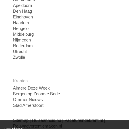
Apeldoorn
Den Haag
Eindhoven
Haarlem
Hengelo
Middelburg
Nijmegen
Rotterdam
Utrecht
Zwolle
Kranten
Almere Deze Week
Bergen op Zoomse Bode
Ommer Nieuws
Stad Amersfoort
Sitemap
|
Huisaanhuis.nu
|
Vacatureindekrant.nl
|
Rouwadvertentiemaken.nl