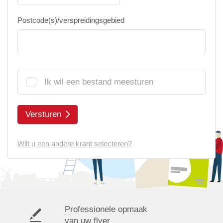
Postcode(s)/verspreidingsgebied
Ik wil een bestand meesturen
Versturen
Wilt u een andere krant selecteren?
Professionele opmaak
van uw flyer