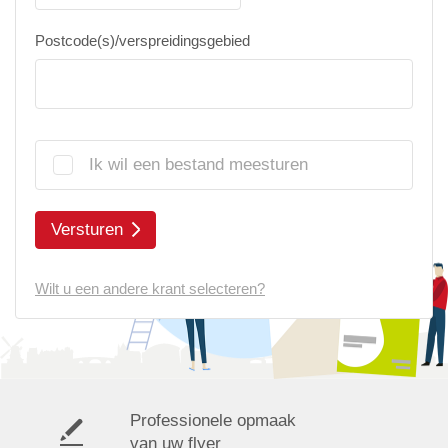
Postcode(s)/verspreidingsgebied
Ik wil een bestand meesturen
Versturen
Wilt u een andere krant selecteren?
Professionele opmaak
van uw flyer