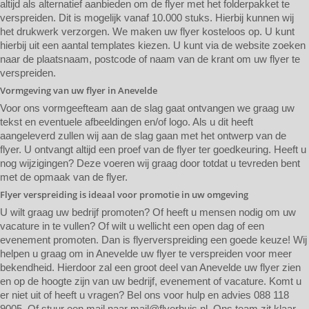
altijd als alternatief aanbieden om de flyer met het folderpakket te
verspreiden. Dit is mogelijk vanaf 10.000 stuks. Hierbij kunnen wij
het drukwerk verzorgen. We maken uw flyer kosteloos op. U kunt
hierbij uit een aantal templates kiezen. U kunt via de website zoeken
naar de plaatsnaam, postcode of naam van de krant om uw flyer te
verspreiden.
Vormgeving van uw flyer in Anevelde
Voor ons vormgeefteam aan de slag gaat ontvangen we graag uw
tekst en eventuele afbeeldingen en/of logo. Als u dit heeft
aangeleverd zullen wij aan de slag gaan met het ontwerp van de
flyer. U ontvangt altijd een proef van de flyer ter goedkeuring. Heeft u
nog wijzigingen? Deze voeren wij graag door totdat u tevreden bent
met de opmaak van de flyer.
Flyer verspreiding is ideaal voor promotie in uw omgeving
U wilt graag uw bedrijf promoten? Of heeft u mensen nodig om uw
vacature in te vullen? Of wilt u wellicht een open dag of een
evenement promoten. Dan is flyerverspreiding een goede keuze! Wij
helpen u graag om in Anevelde uw flyer te verspreiden voor meer
bekendheid. Hierdoor zal een groot deel van Anevelde uw flyer zien
en op de hoogte zijn van uw bedrijf, evenement of vacature. Komt u
er niet uit of heeft u vragen? Bel ons voor hulp en advies 088 118
9005. Of stuur een mail naar
mail@flyerhuis.nl
. Ons team zit klaar