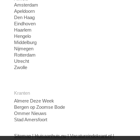
Amsterdam
Apeldoorn
Den Haag
Eindhoven
Haarlem
Hengelo
Middelburg
Nijmegen
Rotterdam
Utrecht
Zwolle
Kranten
Almere Deze Week
Bergen op Zoomse Bode
Ommer Nieuws
Stad Amersfoort
Sitemap
|
Huisaanhuis.nu
|
Vacatureindekrant.nl
|