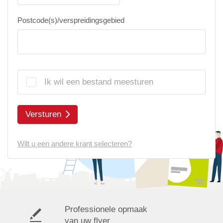
Postcode(s)/verspreidingsgebied
Ik wil een bestand meesturen
Versturen
Wilt u een andere krant selecteren?
Professionele opmaak
van uw flyer