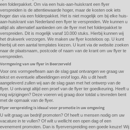
een folderpakket. Om via een huis-aan-huiskrant een flyer
verspreiden is de attentiewaarde hoger, maar de kosten ook iets
hoger dan via een folderpakket. Het is niet mogelijk om bij elke huis-
aan-huiskrant van Nederland een flyer te verspreiden. We kunnen u
altijd als alternatief aanbieden om de flyer met het folderpakket te
verspreiden. Dit is mogelijk vanaf 10.000 stuks. Hierbij kunnen wij
het drukwerk verzorgen. We maken uw flyer kosteloos op. U kunt
hierbij uit een aantal templates kiezen. U kunt via de website zoeken
naar de plaatsnaam, postcode of naam van de krant om uw flyer te
verspreiden.
Vormgeving van uw flyer in Beerzerveld
Voor ons vormgeefteam aan de slag gaat ontvangen we graag uw
tekst en eventuele afbeeldingen en/of logo. Als u dit heeft
aangeleverd zullen wij aan de slag gaan met het ontwerp van de
flyer. U ontvangt altijd een proef van de flyer ter goedkeuring. Heeft u
nog wijzigingen? Deze voeren wij graag door totdat u tevreden bent
met de opmaak van de flyer.
Flyer verspreiding is ideaal voor promotie in uw omgeving
U wilt graag uw bedrijf promoten? Of heeft u mensen nodig om uw
vacature in te vullen? Of wilt u wellicht een open dag of een
evenement promoten. Dan is flyerverspreiding een goede keuze! Wij