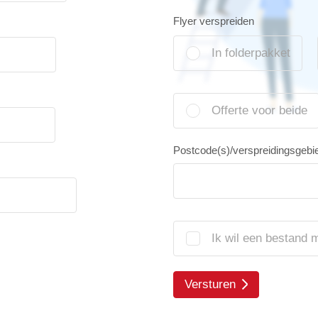
Flyer verspreiden
In folderpakket
Offerte voor beide
Postcode(s)/verspreidingsgebi
Ik wil een bestand 
Versturen