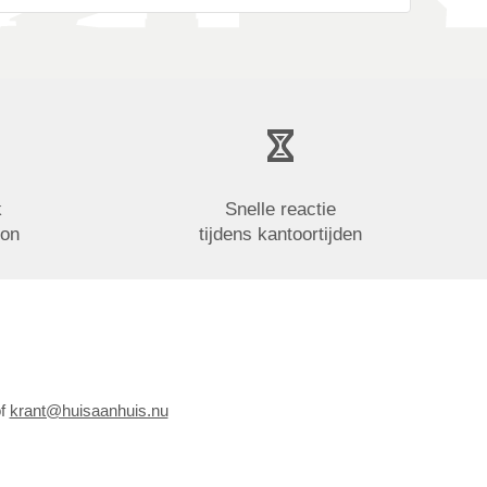
k
Snelle reactie
oon
tijdens kantoortijden
of
krant@huisaanhuis.nu