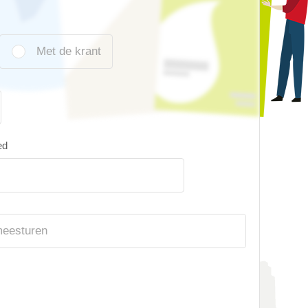
Met de krant
ed
meesturen