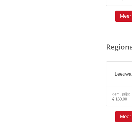
Meer 
Region
Leeuwar
gem. prijs:
€ 180,00
Meer 