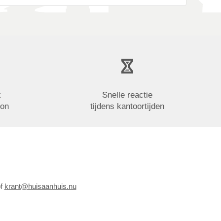
k
Snelle reactie
oon
tijdens kantoortijden
of
krant@huisaanhuis.nu