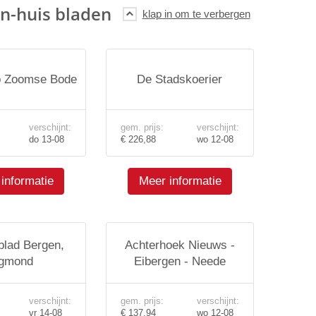
n-huis bladen
p Zoomse Bode
De Stadskoerier
verschijnt:
gem. prijs:
verschijnt:
do 13-08
€ 226,88
wo 12-08
informatie
Meer informatie
lad Bergen,
Achterhoek Nieuws -
gmond
Eibergen - Neede
verschijnt:
gem. prijs:
verschijnt:
vr 14-08
€ 137,94
wo 12-08