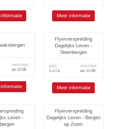
informatie
Meer informatie
Flyerverspreiding
aaksbergen
Dagelijks Leven -
Steenbergen
verschijnt:
prijs:
verschijnt:
do 13-08
n.o.t.k.
wo 12-08
informatie
Meer informatie
erspreiding
Flyerverspreiding
jks Leven -
Dagelijks Leven - Bergen
bergen
op Zoom