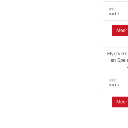
prijs:
n.o.t.k.
Meer 
Flyervers
en Spel
prijs:
n.o.t.k.
Meer 