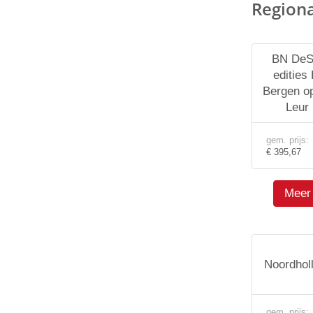
Region
BN DeS
edities
Bergen o
Leur 
gem. prijs:
€ 395,67
Meer 
Noordhol
gem. prijs: