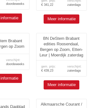
gem. prijs:
verschijnt:
doordeweeks
€ 341,22
zaterdags
informatie
Meer informatie
BN DeStem Brabant
tem Brabant
edities Roosendaal,
ergen op Zoom
Bergen op Zoom, Etten-
Leur | Moerdijk zaterdag
verschijnt:
doordeweeks
gem. prijs:
verschijnt:
€ 439,23
zaterdags
informatie
Meer informatie
Alkmaarsche Courant /
lands Dagblad