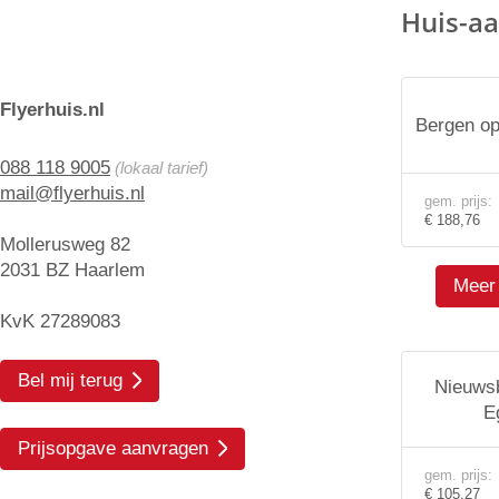
Huis-aa
Flyerhuis.nl
Bergen o
088 118 9005
(lokaal tarief)
mail@flyerhuis.nl
gem. prijs:
€ 188,76
Mollerusweg 82
2031 BZ Haarlem
Meer 
KvK 27289083
Bel mij terug
Nieuwsb
E
Prijsopgave aanvragen
gem. prijs:
€ 105,27