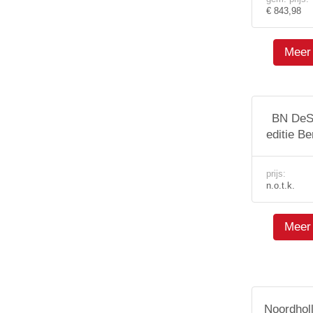
€ 843,98
Meer 
BN DeS
editie B
prijs:
n.o.t.k.
Meer 
Noordhol