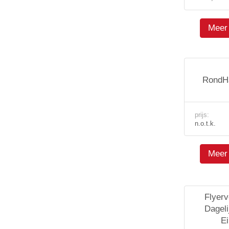
Meer 
RondH
prijs:
n.o.t.k.
Meer 
Flyerv
Dageli
Ei