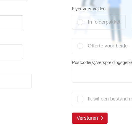
Flyer verspreiden
In folderpakket
Offerte voor beide
Postcode(s)/verspreidingsgebi
Ik wil een bestand 
Versturen