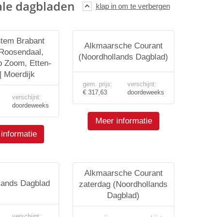
ale dagbladen
tem Brabant
Alkmaarsche Courant
 Roosendaal,
(Noordhollands Dagblad)
p Zoom, Etten-
| Moerdijk
gem. prijs:
verschijnt:
€ 317,63
doordeweeks
verschijnt:
doordeweeks
Meer informatie
informatie
Alkmaarsche Courant
lands Dagblad
zaterdag (Noordhollands
Dagblad)
verschijnt: