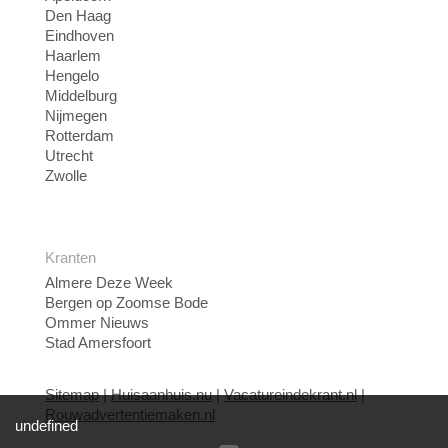
Den Haag
Eindhoven
Haarlem
Hengelo
Middelburg
Nijmegen
Rotterdam
Utrecht
Zwolle
Kranten
Almere Deze Week
Bergen op Zoomse Bode
Ommer Nieuws
Stad Amersfoort
Sitemap
|
Huisaanhuis.nu
|
Vacatureindekrant.nl
|
Rouwadvertentiemaken.nl
undefined