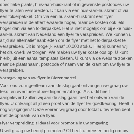
specifieke plaats, huis-aan-huiskrant of in gewenste postcodes uw
flyer te laten verspreiden. Dit kan via een huis-aan-huiskrant of via
een folderpakket. Om via een huis-aan-huiskrant een flyer
verspreiden is de attentiewaarde hoger, maar de kosten ook iets
hoger dan via een folderpakket. Het is niet mogelijk om bij elke huis-
aan-huiskrant van Nederland een flyer te verspreiden. We kunnen u
altijd als alternatief aanbieden om de flyer met het folderpakket te
verspreiden. Dit is mogelijk vanaf 10.000 stuks. Hierbij kunnen wij
het drukwerk verzorgen. We maken uw flyer kosteloos op. U kunt
hierbij uit een aantal templates kiezen. U kunt via de website zoeken
naar de plaatsnaam, postcode of naam van de krant om uw flyer te
verspreiden.
Vormgeving van uw flyer in Biezenmortel
Voor ons vormgeefteam aan de slag gaat ontvangen we graag uw
tekst en eventuele afbeeldingen en/of logo. Als u dit heeft
aangeleverd zullen wij aan de slag gaan met het ontwerp van de
flyer. U ontvangt altijd een proef van de flyer ter goedkeuring. Heeft u
nog wijzigingen? Deze voeren wij graag door totdat u tevreden bent
met de opmaak van de flyer.
Flyer verspreiding is ideaal voor promotie in uw omgeving
U wilt graag uw bedrijf promoten? Of heeft u mensen nodig om uw