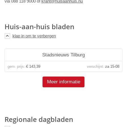
via 088 118 9000 of
krant@huisaanhuis.nu
Huis-aan-huis bladen
Stadsnieuws Tilburg
gem. prijs:
€ 143,39
verschijnt:
za 15-08
Meer informatie
Regionale dagbladen