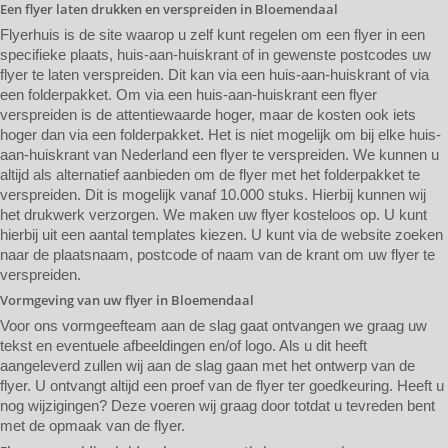
Een flyer laten drukken en verspreiden in Bloemendaal
Flyerhuis is de site waarop u zelf kunt regelen om een flyer in een
specifieke plaats, huis-aan-huiskrant of in gewenste postcodes uw
flyer te laten verspreiden. Dit kan via een huis-aan-huiskrant of via
een folderpakket. Om via een huis-aan-huiskrant een flyer
verspreiden is de attentiewaarde hoger, maar de kosten ook iets
hoger dan via een folderpakket. Het is niet mogelijk om bij elke huis-
aan-huiskrant van Nederland een flyer te verspreiden. We kunnen u
altijd als alternatief aanbieden om de flyer met het folderpakket te
verspreiden. Dit is mogelijk vanaf 10.000 stuks. Hierbij kunnen wij
het drukwerk verzorgen. We maken uw flyer kosteloos op. U kunt
hierbij uit een aantal templates kiezen. U kunt via de website zoeken
naar de plaatsnaam, postcode of naam van de krant om uw flyer te
verspreiden.
Vormgeving van uw flyer in Bloemendaal
Voor ons vormgeefteam aan de slag gaat ontvangen we graag uw
tekst en eventuele afbeeldingen en/of logo. Als u dit heeft
aangeleverd zullen wij aan de slag gaan met het ontwerp van de
flyer. U ontvangt altijd een proef van de flyer ter goedkeuring. Heeft u
nog wijzigingen? Deze voeren wij graag door totdat u tevreden bent
met de opmaak van de flyer.