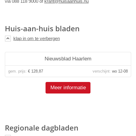
via 088 118 9000 of
krant@huisaanhuis.nu
Huis-aan-huis bladen
Nieuwsblad Haarlem
gem. prijs:
€ 128,87
verschijnt:
wo 12-08
Meer informatie
Regionale dagbladen