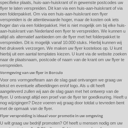
specifieke plaats, huis-aan-huiskrant of in gewenste postcodes uw
flyer te laten verspreiden. Dit kan via een huis-aan-huiskrant of via
een folderpakket. Om via een huis-aan-huiskrant een flyer
verspreiden is de attentiewaarde hoger, maar de kosten ook iets
hoger dan via een folderpakket. Het is niet mogelijk om bij elke huis-
aan-huiskrant van Nederland een flyer te verspreiden. We kunnen u
altijd als alternatief aanbieden om de flyer met het folderpakket te
verspreiden. Dit is mogelijk vanaf 10.000 stuks. Hierbij kunnen wij
het drukwerk verzorgen. We maken uw flyer kosteloos op. U kunt
hierbij uit een aantal templates kiezen. U kunt via de website zoeken
naar de plaatsnaam, postcode of naam van de krant om uw flyer te
verspreiden.
Vormgeving van uw flyer in Borculo
Voor ons vormgeefteam aan de slag gaat ontvangen we graag uw
tekst en eventuele afbeeldingen en/of logo. Als u dit heeft
aangeleverd zullen wij aan de slag gaan met het ontwerp van de
flyer. U ontvangt altijd een proef van de flyer ter goedkeuring. Heeft u
nog wijzigingen? Deze voeren wij graag door totdat u tevreden bent
met de opmaak van de flyer.
Flyer verspreiding is ideaal voor promotie in uw omgeving
U wilt graag uw bedrijf promoten? Of heeft u mensen nodig om uw