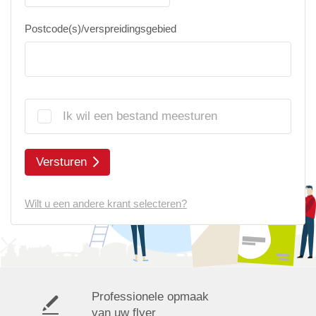
Postcode(s)/verspreidingsgebied
Ik wil een bestand meesturen
Versturen
Wilt u een andere krant selecteren?
Professionele opmaak
van uw flyer