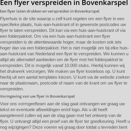
Een flyer verspreiden in Bovenkarspel
Een flyer laten drukken en verspreiden in Bovenkarspel
Flyerhuis is de site waarop u zelf kunt regelen om een flyer in een
specifieke plaats, huis-aan-huiskrant of in gewenste postcodes uw
flyer te laten verspreiden. Dit kan via een huis-aan-huiskrant of via
een folderpakket. Om via een huis-aan-huiskrant een flyer
verspreiden is de attentiewaarde hoger, maar de kosten ook iets
hoger dan via een folderpakket. Het is niet mogelijk om bij elke huis-
aan-huiskrant van Nederland een flyer te verspreiden. We kunnen u
altijd als alternatief aanbieden om de flyer met het folderpakket te
verspreiden. Dit is mogelijk vanaf 10.000 stuks. Hierbij kunnen wij
het drukwerk verzorgen. We maken uw flyer kosteloos op. U kunt
hierbij uit een aantal templates kiezen. U kunt via de website zoeken
naar de plaatsnaam, postcode of naam van de krant om uw flyer te
verspreiden.
Vormgeving van uw flyer in Bovenkarspel
Voor ons vormgeefteam aan de slag gaat ontvangen we graag uw
tekst en eventuele afbeeldingen en/of logo. Als u dit heeft
aangeleverd zullen wij aan de slag gaan met het ontwerp van de
flyer. U ontvangt altijd een proef van de flyer ter goedkeuring. Heeft u
nog wijzigingen? Deze voeren wij graag door totdat u tevreden bent