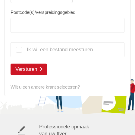
Postcode(s)/verspreidingsgebied
Ik wil een bestand meesturen
Versturen
Wilt u een andere krant selecteren?
Professionele opmaak
van uw flyer