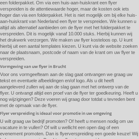
een folderpakket. Om via een huis-aan-huiskrant een flyer
verspreiden is de attentiewaarde hoger, maar de kosten ook iets
hoger dan via een folderpakket. Het is niet mogelijk om bij elke huis-
aan-huiskrant van Nederland een flyer te verspreiden. We kunnen u
altijd als alternatief aanbieden om de flyer met het folderpakket te
verspreiden. Dit is mogelijk vanaf 10.000 stuks. Hierbij kunnen wij
het drukwerk verzorgen. We maken uw flyer kosteloos op. U kunt
hierbij uit een aantal templates kiezen. U kunt via de website zoeken
naar de plaatsnaam, postcode of naam van de krant om uw flyer te
verspreiden.
Vormgeving van uw flyer in Brucht
Voor ons vormgeefteam aan de slag gaat ontvangen we graag uw
tekst en eventuele afbeeldingen en/of logo. Als u dit heeft
aangeleverd zullen wij aan de slag gaan met het ontwerp van de
flyer. U ontvangt altijd een proef van de flyer ter goedkeuring. Heeft u
nog wijzigingen? Deze voeren wij graag door totdat u tevreden bent
met de opmaak van de flyer.
Flyer verspreiding is ideaal voor promotie in uw omgeving
U wilt graag uw bedrijf promoten? Of heeft u mensen nodig om uw
vacature in te vullen? Of wilt u wellicht een open dag of een
evenement promoten. Dan is flyerverspreiding een goede keuze! Wij