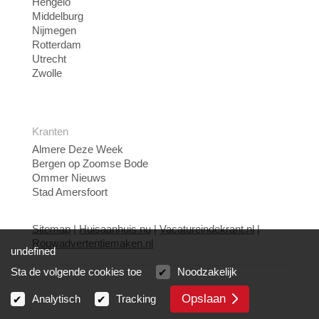
Hengelo
Middelburg
Nijmegen
Rotterdam
Utrecht
Zwolle
Kranten
Almere Deze Week
Bergen op Zoomse Bode
Ommer Nieuws
Stad Amersfoort
Sitemap
|
Huisaanhuis.nu
|
Vacatureindekrant.nl
|
Rouwadvertentiemaken.nl
undefined
Sta de volgende cookies toe
Noodzakelijk
Opslaan
Analytisch
Tracking