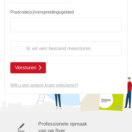
Postcode(s)/verspreidingsgebied
Ik wil een bestand meesturen
Versturen
Wilt u een andere krant selecteren?
Professionele opmaak
van uw flyer