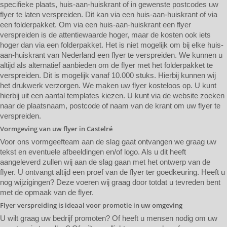
specifieke plaats, huis-aan-huiskrant of in gewenste postcodes uw
flyer te laten verspreiden. Dit kan via een huis-aan-huiskrant of via
een folderpakket. Om via een huis-aan-huiskrant een flyer
verspreiden is de attentiewaarde hoger, maar de kosten ook iets
hoger dan via een folderpakket. Het is niet mogelijk om bij elke huis-
aan-huiskrant van Nederland een flyer te verspreiden. We kunnen u
altijd als alternatief aanbieden om de flyer met het folderpakket te
verspreiden. Dit is mogelijk vanaf 10.000 stuks. Hierbij kunnen wij
het drukwerk verzorgen. We maken uw flyer kosteloos op. U kunt
hierbij uit een aantal templates kiezen. U kunt via de website zoeken
naar de plaatsnaam, postcode of naam van de krant om uw flyer te
verspreiden.
Vormgeving van uw flyer in Castelré
Voor ons vormgeefteam aan de slag gaat ontvangen we graag uw
tekst en eventuele afbeeldingen en/of logo. Als u dit heeft
aangeleverd zullen wij aan de slag gaan met het ontwerp van de
flyer. U ontvangt altijd een proef van de flyer ter goedkeuring. Heeft u
nog wijzigingen? Deze voeren wij graag door totdat u tevreden bent
met de opmaak van de flyer.
Flyer verspreiding is ideaal voor promotie in uw omgeving
U wilt graag uw bedrijf promoten? Of heeft u mensen nodig om uw