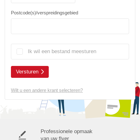
Postcode(s)/verspreidingsgebied
Ik wil een bestand meesturen
Versturen
Wilt u een andere krant selecteren?
Professionele opmaak
van uw flyer