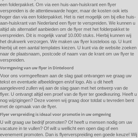
een folderpakket. Om via een huis-aan-huiskrant een flyer
verspreiden is de attentiewaarde hoger, maar de kosten ook iets
hoger dan via een folderpakket. Het is niet mogelijk om bij elke huis-
aan-huiskrant van Nederland een flyer te verspreiden. We kunnen u
altijd als alternatief aanbieden om de flyer met het folderpakket te
verspreiden. Dit is mogelijk vanaf 10.000 stuks. Hierbij kunnen wij
het drukwerk verzorgen. We maken uw flyer kosteloos op. U kunt
hierbij uit een aantal templates kiezen. U kunt via de website zoeken
naar de plaatsnaam, postcode of naam van de krant om uw flyer te
verspreiden.
Vormgeving van uw flyer in Dinteloord
Voor ons vormgeefteam aan de slag gaat ontvangen we graag uw
tekst en eventuele afbeeldingen en/of logo. Als u dit heeft
aangeleverd zullen wij aan de slag gaan met het ontwerp van de
flyer. U ontvangt altijd een proef van de flyer ter goedkeuring. Heeft u
nog wijzigingen? Deze voeren wij graag door totdat u tevreden bent
met de opmaak van de flyer.
Flyer verspreiding is ideaal voor promotie in uw omgeving
U wilt graag uw bedrijf promoten? Of heeft u mensen nodig om uw
vacature in te vullen? Of wilt u wellicht een open dag of een
evenement promoten. Dan is flyerverspreiding een goede keuze! Wij