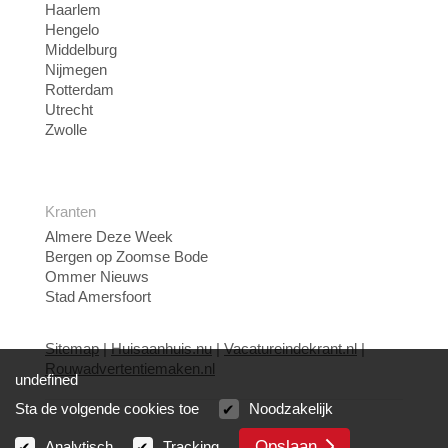
Haarlem
Hengelo
Middelburg
Nijmegen
Rotterdam
Utrecht
Zwolle
Kranten
Almere Deze Week
Bergen op Zoomse Bode
Ommer Nieuws
Stad Amersfoort
Sitemap
|
Huisaanhuis.nu
|
Vacatureindekrant.nl
|
Rouwadvertentiemaken.nl
undefined
Sta de volgende cookies toe
Noodzakelijk
Opslaan
Analytisch
Tracking