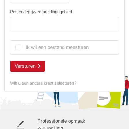
Postcode(s)/verspreidingsgebied
Ik wil een bestand meesturen
Versturen
Wilt u een andere krant selecteren?
Professionele opmaak
van uw flyer