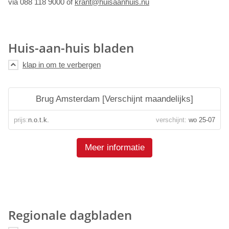
via 088 118 9000 of
krant@huisaanhuis.nu
Huis-aan-huis bladen
Brug Amsterdam [Verschijnt maandelijks]
prijs:
n.o.t.k.
verschijnt:
wo 25-07
Meer informatie
Regionale dagbladen