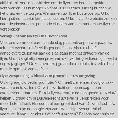
altijd als alternatief aanbieden om de flyer met het folderpakket te
verspreiden. Dit is mogelijk vanaf 10.000 stuks. Hierbij kunnen wij
het drukwerk verzorgen. We maken uw flyer kosteloos op. U kunt
hierbij uit een aantal templates kiezen. U kunt via de website zoeken
naar de plaatsnaam, postcode of naam van de krant om uw flyer te
verspreiden.
Vormgeving van uw flyer in Duivendrecht
Voor ons vormgeefteam aan de slag gaat ontvangen we graag uw
tekst en eventuele afbeeldingen en/of logo. Als u dit heeft
aangeleverd zullen wij aan de slag gaan met het ontwerp van de
flyer. U ontvangt altijd een proef van de flyer ter goedkeuring. Heeft u
nog wijzigingen? Deze voeren wij graag door totdat u tevreden bent
met de opmaak van de flyer.
Flyer verspreiding is ideaal voor promotie in uw omgeving
U wilt graag uw bedrijf promoten? Of heeft u mensen nodig om uw
vacature in te vullen? Of wilt u wellicht een open dag of een
evenement promoten. Dan is flyerverspreiding een goede keuze! Wij
helpen u graag om in Duivendrecht uw flyer te verspreiden voor
meer bekendheid. Hierdoor zal een groot deel van Duivendrecht uw
flyer zien en op de hoogte zijn van uw bedrijf, evenement of
vacature. Komt u er niet uit of heeft u vragen? Bel ons voor hulp en