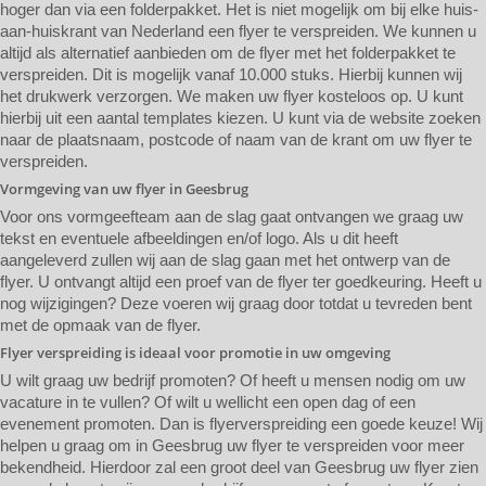
hoger dan via een folderpakket. Het is niet mogelijk om bij elke huis-
aan-huiskrant van Nederland een flyer te verspreiden. We kunnen u
altijd als alternatief aanbieden om de flyer met het folderpakket te
verspreiden. Dit is mogelijk vanaf 10.000 stuks. Hierbij kunnen wij
het drukwerk verzorgen. We maken uw flyer kosteloos op. U kunt
hierbij uit een aantal templates kiezen. U kunt via de website zoeken
naar de plaatsnaam, postcode of naam van de krant om uw flyer te
verspreiden.
Vormgeving van uw flyer in Geesbrug
Voor ons vormgeefteam aan de slag gaat ontvangen we graag uw
tekst en eventuele afbeeldingen en/of logo. Als u dit heeft
aangeleverd zullen wij aan de slag gaan met het ontwerp van de
flyer. U ontvangt altijd een proef van de flyer ter goedkeuring. Heeft u
nog wijzigingen? Deze voeren wij graag door totdat u tevreden bent
met de opmaak van de flyer.
Flyer verspreiding is ideaal voor promotie in uw omgeving
U wilt graag uw bedrijf promoten? Of heeft u mensen nodig om uw
vacature in te vullen? Of wilt u wellicht een open dag of een
evenement promoten. Dan is flyerverspreiding een goede keuze! Wij
helpen u graag om in Geesbrug uw flyer te verspreiden voor meer
bekendheid. Hierdoor zal een groot deel van Geesbrug uw flyer zien