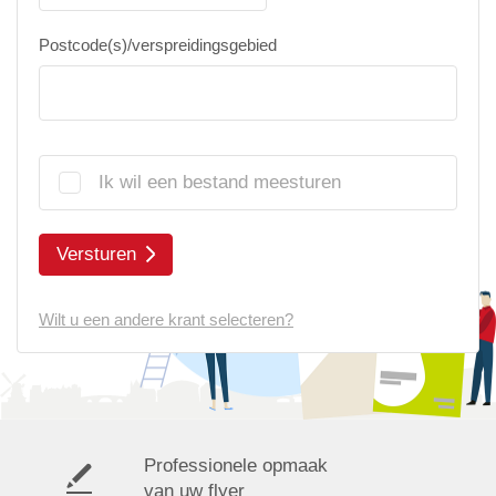
Postcode(s)/verspreidingsgebied
Ik wil een bestand meesturen
Versturen
Wilt u een andere krant selecteren?
Professionele opmaak
van uw flyer