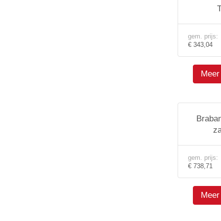
T
gem. prijs:
€ 343,04
Meer 
Braban
z
gem. prijs:
€ 738,71
Meer 