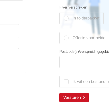
Flyer verspreiden
In folderpakket
Offerte voor beide
Postcode(s)/verspreidingsgebi
Ik wil een bestand 
Versturen