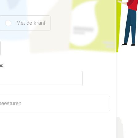
Met de krant
ed
meesturen