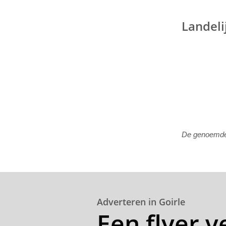
Landeli
De genoemde p
Adverteren in Goirle
Een flyer v