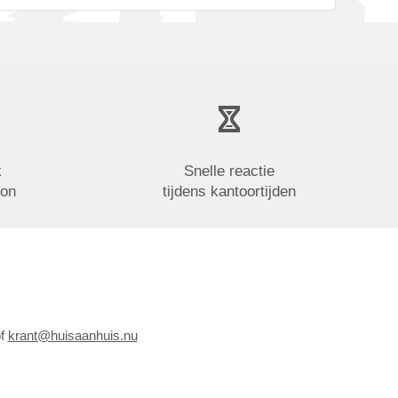
k
Snelle reactie
oon
tijdens kantoortijden
of
krant@huisaanhuis.nu