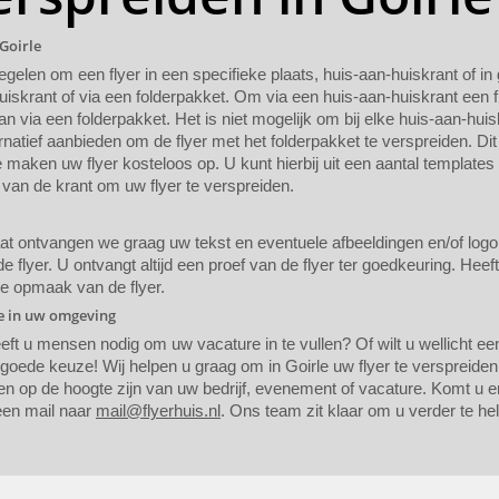
 Goirle
regelen om een flyer in een specifieke plaats, huis-aan-huiskrant of i
uiskrant of via een folderpakket. Om via een huis-aan-huiskrant een f
n via een folderpakket. Het is niet mogelijk om bij elke huis-aan-huis
rnatief aanbieden om de flyer met het folderpakket te verspreiden. Dit
maken uw flyer kosteloos op. U kunt hierbij uit een aantal templates
van de krant om uw flyer te verspreiden.
 ontvangen we graag uw tekst en eventuele afbeeldingen en/of logo. A
 flyer. U ontvangt altijd een proef van de flyer ter goedkeuring. Heef
de opmaak van de flyer.
ie in uw omgeving
eeft u mensen nodig om uw vacature in te vullen? Of wilt u wellicht 
 goede keuze! Wij helpen u graag om in Goirle uw flyer te verspreide
en op de hoogte zijn van uw bedrijf, evenement of vacature. Komt u er
een mail naar
mail@flyerhuis.nl
. Ons team zit klaar om u verder te he