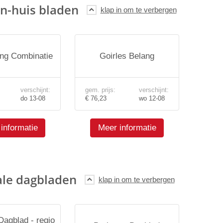
n-huis bladen
ng Combinatie
Goirles Belang
verschijnt:
gem. prijs:
verschijnt:
do 13-08
€ 76,23
wo 12-08
informatie
Meer informatie
ale dagbladen
Dagblad - regio