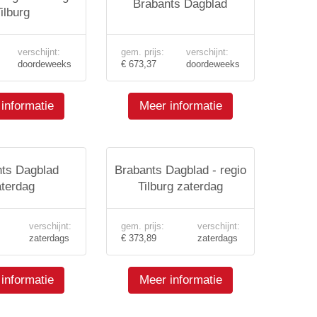
Brabants Dagblad
ilburg
verschijnt:
gem. prijs:
verschijnt:
doordeweeks
€ 673,37
doordeweeks
informatie
Meer informatie
ts Dagblad
Brabants Dagblad - regio
aterdag
Tilburg zaterdag
verschijnt:
gem. prijs:
verschijnt:
zaterdags
€ 373,89
zaterdags
informatie
Meer informatie