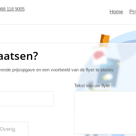
088 118 9005
Home
Pr
laatsen?
jvende prijsopgave en een voorbeeld van de flyer te sturen.
Tekst van uw flyer
Overig.