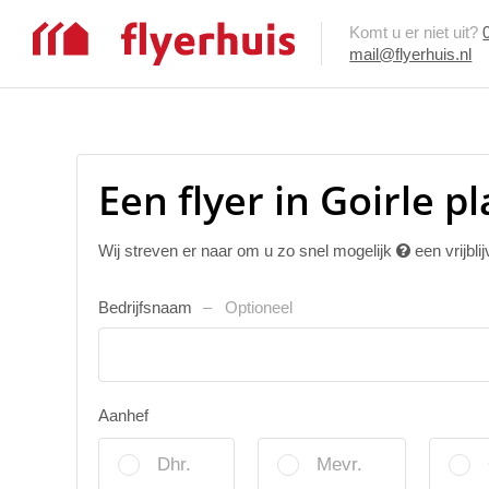
Komt u er niet uit?
mail@flyerhuis.nl
Een flyer in Goirle p
Wij streven er naar om u zo snel mogelijk
een vrijbli
Bedrijfsnaam
Optioneel
Aanhef
Dhr.
Mevr.