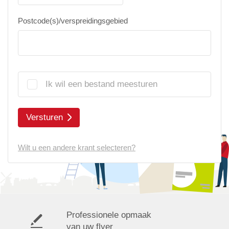
Postcode(s)/verspreidingsgebied
Ik wil een bestand meesturen
Versturen
Wilt u een andere krant selecteren?
Professionele opmaak
van uw flyer