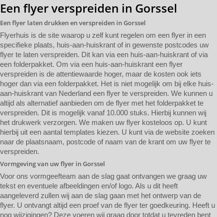
Een flyer verspreiden in Gorssel
Een flyer laten drukken en verspreiden in Gorssel
Flyerhuis is de site waarop u zelf kunt regelen om een flyer in een
specifieke plaats, huis-aan-huiskrant of in gewenste postcodes uw
flyer te laten verspreiden. Dit kan via een huis-aan-huiskrant of via
een folderpakket. Om via een huis-aan-huiskrant een flyer
verspreiden is de attentiewaarde hoger, maar de kosten ook iets
hoger dan via een folderpakket. Het is niet mogelijk om bij elke huis-
aan-huiskrant van Nederland een flyer te verspreiden. We kunnen u
altijd als alternatief aanbieden om de flyer met het folderpakket te
verspreiden. Dit is mogelijk vanaf 10.000 stuks. Hierbij kunnen wij
het drukwerk verzorgen. We maken uw flyer kosteloos op. U kunt
hierbij uit een aantal templates kiezen. U kunt via de website zoeken
naar de plaatsnaam, postcode of naam van de krant om uw flyer te
verspreiden.
Vormgeving van uw flyer in Gorssel
Voor ons vormgeefteam aan de slag gaat ontvangen we graag uw
tekst en eventuele afbeeldingen en/of logo. Als u dit heeft
aangeleverd zullen wij aan de slag gaan met het ontwerp van de
flyer. U ontvangt altijd een proef van de flyer ter goedkeuring. Heeft u
nog wijzigingen? Deze voeren wij graag door totdat u tevreden bent