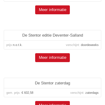
Meer informatie
De Stentor editie Deventer-Salland
prijs:
n.o.t.k.
verschijnt:
doordeweeks
Meer informatie
De Stentor zaterdag
gem. prijs:
€ 602,58
verschijnt:
zaterdags