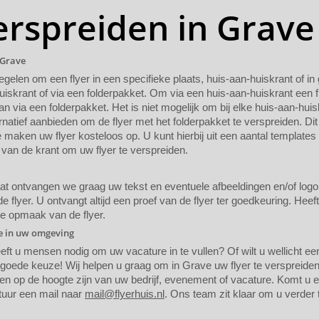
erspreiden in Grave
 Grave
regelen om een flyer in een specifieke plaats, huis-aan-huiskrant of i
uiskrant of via een folderpakket. Om via een huis-aan-huiskrant een f
n via een folderpakket. Het is niet mogelijk om bij elke huis-aan-huis
rnatief aanbieden om de flyer met het folderpakket te verspreiden. Dit
maken uw flyer kosteloos op. U kunt hierbij uit een aantal templates
van de krant om uw flyer te verspreiden.
 ontvangen we graag uw tekst en eventuele afbeeldingen en/of logo. A
 flyer. U ontvangt altijd een proef van de flyer ter goedkeuring. Heef
de opmaak van de flyer.
ie in uw omgeving
eeft u mensen nodig om uw vacature in te vullen? Of wilt u wellicht 
 goede keuze! Wij helpen u graag om in Grave uw flyer te verspreide
en op de hoogte zijn van uw bedrijf, evenement of vacature. Komt u er 
tuur een mail naar
mail@flyerhuis.nl
. Ons team zit klaar om u verder 