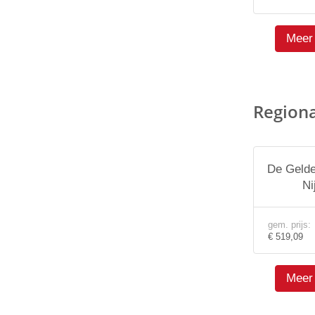
Meer 
Region
De Gelde
Ni
gem. prijs:
€ 519,09
Meer 