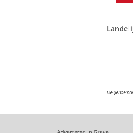
Landeli
De genoemde p
Adverteren in Grave