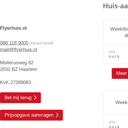
Huis-aa
Flyerhuis.nl
Weekbla
d
088 118 9005
(lokaal tarief)
mail@flyerhuis.nl
prijs:
n.o.t.k.
Mollerusweg 82
2031 BZ Haarlem
Meer 
KvK 27289083
Bel mij terug
Weekb
Prijsopgave aanvragen
prijs:
n.o.t.k.