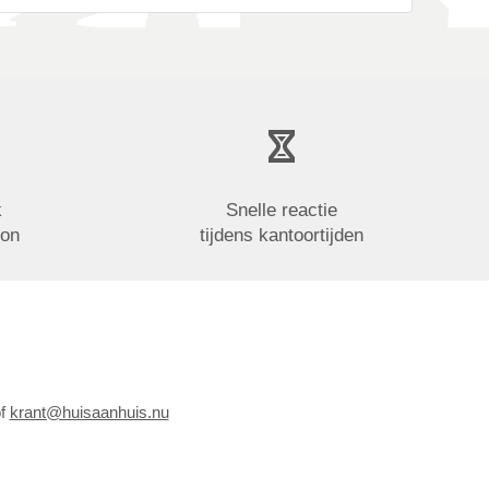
k
Snelle reactie
oon
tijdens kantoortijden
of
krant@huisaanhuis.nu