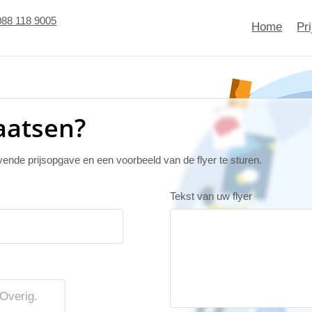
088 118 9005
Home
Pr
laatsen?
jvende prijsopgave en een voorbeeld van de flyer te sturen.
Tekst van uw flyer
Overig.