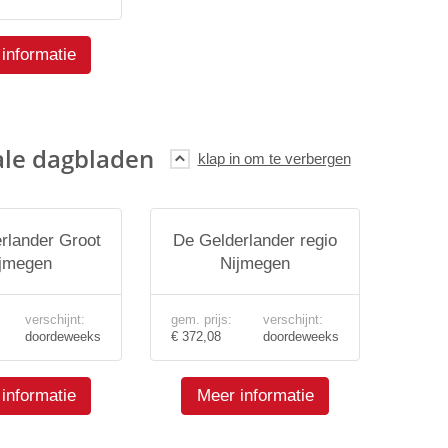
informatie
ale dagbladen
rlander Groot
De Gelderlander regio
jmegen
Nijmegen
verschijnt:
gem. prijs:
verschijnt:
doordeweeks
€ 372,08
doordeweeks
informatie
Meer informatie