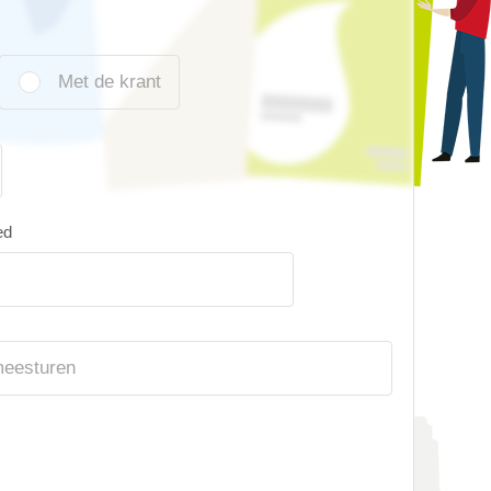
Met de krant
ed
meesturen