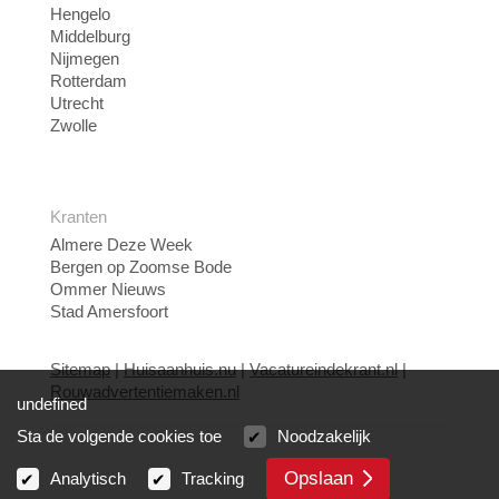
Hengelo
Middelburg
Nijmegen
Rotterdam
Utrecht
Zwolle
Kranten
Almere Deze Week
Bergen op Zoomse Bode
Ommer Nieuws
Stad Amersfoort
Sitemap
|
Huisaanhuis.nu
|
Vacatureindekrant.nl
|
Rouwadvertentiemaken.nl
undefined
Sta de volgende cookies toe
Noodzakelijk
Opslaan
Analytisch
Tracking