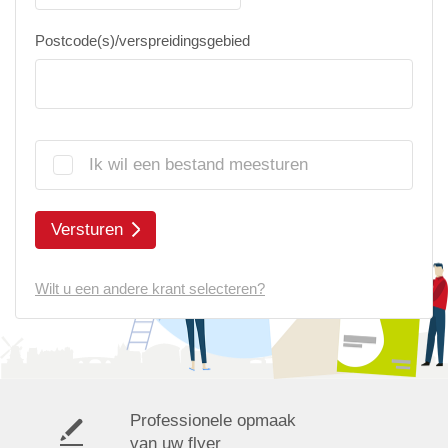
Postcode(s)/verspreidingsgebied
Ik wil een bestand meesturen
Versturen
Wilt u een andere krant selecteren?
Professionele opmaak
van uw flyer