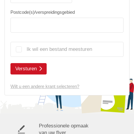
Postcode(s)/verspreidingsgebied
Ik wil een bestand meesturen
Versturen
Wilt u een andere krant selecteren?
Professionele opmaak
van uw flyer