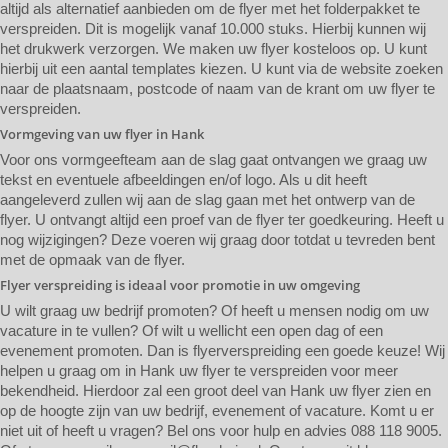
altijd als alternatief aanbieden om de flyer met het folderpakket te
verspreiden. Dit is mogelijk vanaf 10.000 stuks. Hierbij kunnen wij
het drukwerk verzorgen. We maken uw flyer kosteloos op. U kunt
hierbij uit een aantal templates kiezen. U kunt via de website zoeken
naar de plaatsnaam, postcode of naam van de krant om uw flyer te
verspreiden.
Vormgeving van uw flyer in Hank
Voor ons vormgeefteam aan de slag gaat ontvangen we graag uw
tekst en eventuele afbeeldingen en/of logo. Als u dit heeft
aangeleverd zullen wij aan de slag gaan met het ontwerp van de
flyer. U ontvangt altijd een proef van de flyer ter goedkeuring. Heeft u
nog wijzigingen? Deze voeren wij graag door totdat u tevreden bent
met de opmaak van de flyer.
Flyer verspreiding is ideaal voor promotie in uw omgeving
U wilt graag uw bedrijf promoten? Of heeft u mensen nodig om uw
vacature in te vullen? Of wilt u wellicht een open dag of een
evenement promoten. Dan is flyerverspreiding een goede keuze! Wij
helpen u graag om in Hank uw flyer te verspreiden voor meer
bekendheid. Hierdoor zal een groot deel van Hank uw flyer zien en
op de hoogte zijn van uw bedrijf, evenement of vacature. Komt u er
niet uit of heeft u vragen? Bel ons voor hulp en advies 088 118 9005.