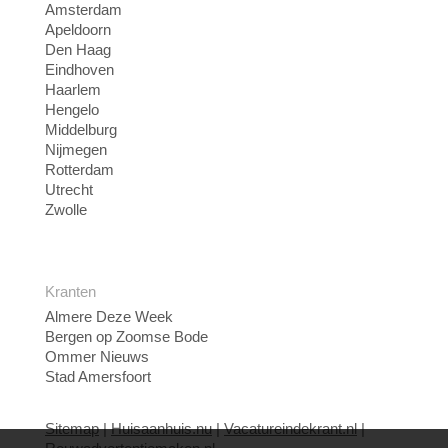
Amsterdam
Apeldoorn
Den Haag
Eindhoven
Haarlem
Hengelo
Middelburg
Nijmegen
Rotterdam
Utrecht
Zwolle
Kranten
Almere Deze Week
Bergen op Zoomse Bode
Ommer Nieuws
Stad Amersfoort
Sitemap
|
Huisaanhuis.nu
|
Vacatureindekrant.nl
|