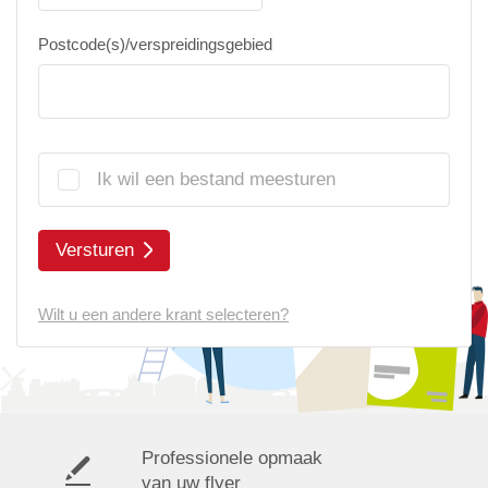
Postcode(s)/verspreidingsgebied
Ik wil een bestand meesturen
Versturen
Wilt u een andere krant selecteren?
Professionele opmaak
van uw flyer