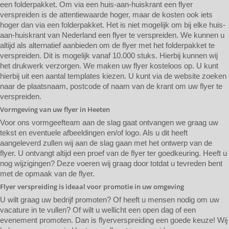
een folderpakket. Om via een huis-aan-huiskrant een flyer
verspreiden is de attentiewaarde hoger, maar de kosten ook iets
hoger dan via een folderpakket. Het is niet mogelijk om bij elke huis-
aan-huiskrant van Nederland een flyer te verspreiden. We kunnen u
altijd als alternatief aanbieden om de flyer met het folderpakket te
verspreiden. Dit is mogelijk vanaf 10.000 stuks. Hierbij kunnen wij
het drukwerk verzorgen. We maken uw flyer kosteloos op. U kunt
hierbij uit een aantal templates kiezen. U kunt via de website zoeken
naar de plaatsnaam, postcode of naam van de krant om uw flyer te
verspreiden.
Vormgeving van uw flyer in Heeten
Voor ons vormgeefteam aan de slag gaat ontvangen we graag uw
tekst en eventuele afbeeldingen en/of logo. Als u dit heeft
aangeleverd zullen wij aan de slag gaan met het ontwerp van de
flyer. U ontvangt altijd een proef van de flyer ter goedkeuring. Heeft u
nog wijzigingen? Deze voeren wij graag door totdat u tevreden bent
met de opmaak van de flyer.
Flyer verspreiding is ideaal voor promotie in uw omgeving
U wilt graag uw bedrijf promoten? Of heeft u mensen nodig om uw
vacature in te vullen? Of wilt u wellicht een open dag of een
evenement promoten. Dan is flyerverspreiding een goede keuze! Wij