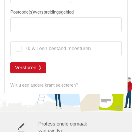
Postcode(s)/verspreidingsgebied
Ik wil een bestand meesturen
Versturen
Wilt u een andere krant selecteren?
Professionele opmaak
van uw flyer