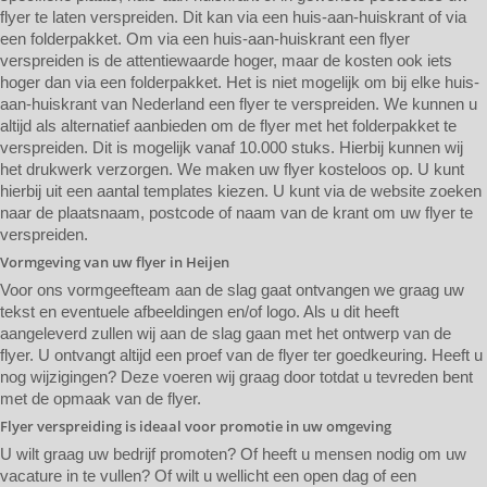
flyer te laten verspreiden. Dit kan via een huis-aan-huiskrant of via
een folderpakket. Om via een huis-aan-huiskrant een flyer
verspreiden is de attentiewaarde hoger, maar de kosten ook iets
hoger dan via een folderpakket. Het is niet mogelijk om bij elke huis-
aan-huiskrant van Nederland een flyer te verspreiden. We kunnen u
altijd als alternatief aanbieden om de flyer met het folderpakket te
verspreiden. Dit is mogelijk vanaf 10.000 stuks. Hierbij kunnen wij
het drukwerk verzorgen. We maken uw flyer kosteloos op. U kunt
hierbij uit een aantal templates kiezen. U kunt via de website zoeken
naar de plaatsnaam, postcode of naam van de krant om uw flyer te
verspreiden.
Vormgeving van uw flyer in Heijen
Voor ons vormgeefteam aan de slag gaat ontvangen we graag uw
tekst en eventuele afbeeldingen en/of logo. Als u dit heeft
aangeleverd zullen wij aan de slag gaan met het ontwerp van de
flyer. U ontvangt altijd een proef van de flyer ter goedkeuring. Heeft u
nog wijzigingen? Deze voeren wij graag door totdat u tevreden bent
met de opmaak van de flyer.
Flyer verspreiding is ideaal voor promotie in uw omgeving
U wilt graag uw bedrijf promoten? Of heeft u mensen nodig om uw
vacature in te vullen? Of wilt u wellicht een open dag of een