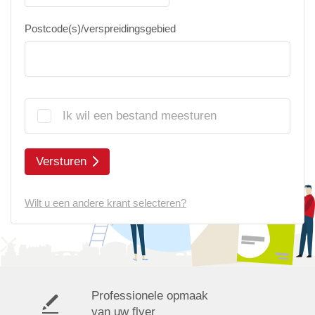
Postcode(s)/verspreidingsgebied
Ik wil een bestand meesturen
Versturen
Wilt u een andere krant selecteren?
Professionele opmaak
van uw flyer