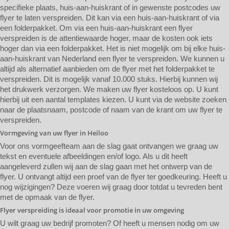
specifieke plaats, huis-aan-huiskrant of in gewenste postcodes uw
flyer te laten verspreiden. Dit kan via een huis-aan-huiskrant of via
een folderpakket. Om via een huis-aan-huiskrant een flyer
verspreiden is de attentiewaarde hoger, maar de kosten ook iets
hoger dan via een folderpakket. Het is niet mogelijk om bij elke huis-
aan-huiskrant van Nederland een flyer te verspreiden. We kunnen u
altijd als alternatief aanbieden om de flyer met het folderpakket te
verspreiden. Dit is mogelijk vanaf 10.000 stuks. Hierbij kunnen wij
het drukwerk verzorgen. We maken uw flyer kosteloos op. U kunt
hierbij uit een aantal templates kiezen. U kunt via de website zoeken
naar de plaatsnaam, postcode of naam van de krant om uw flyer te
verspreiden.
Vormgeving van uw flyer in Heiloo
Voor ons vormgeefteam aan de slag gaat ontvangen we graag uw
tekst en eventuele afbeeldingen en/of logo. Als u dit heeft
aangeleverd zullen wij aan de slag gaan met het ontwerp van de
flyer. U ontvangt altijd een proef van de flyer ter goedkeuring. Heeft u
nog wijzigingen? Deze voeren wij graag door totdat u tevreden bent
met de opmaak van de flyer.
Flyer verspreiding is ideaal voor promotie in uw omgeving
U wilt graag uw bedrijf promoten? Of heeft u mensen nodig om uw