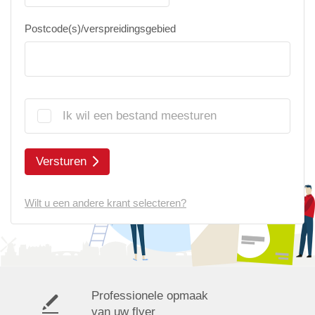
Postcode(s)/verspreidingsgebied
Ik wil een bestand meesturen
Versturen
Wilt u een andere krant selecteren?
Professionele opmaak
van uw flyer