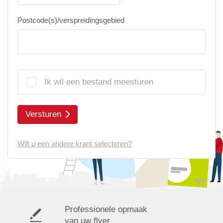
Postcode(s)/verspreidingsgebied
Ik wil een bestand meesturen
Versturen
Wilt u een andere krant selecteren?
Professionele opmaak
van uw flyer