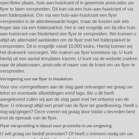
specifieke plaats, huis-aan-huiskrant of in gewenste postcodes uw
flyer te laten verspreiden. Dit kan via een huis-aan-huiskrant of via
een folderpakket. Om via een huis-aan-huiskrant een flyer
verspreiden is de attentiewaarde hoger, maar de kosten ook iets
hoger dan via een folderpakket. Het is niet mogelijk om bij elke huis-
aan-huiskrant van Nederland een flyer te verspreiden. We kunnen u
altijd als alternatief aanbieden om de flyer met het folderpakket te
verspreiden. Dit is mogelijk vanaf 10.000 stuks. Hierbij kunnen wij
het drukwerk verzorgen. We maken uw flyer kosteloos op. U kunt
hierbij uit een aantal templates kiezen. U kunt via de website zoeken
naar de plaatsnaam, postcode of naam van de krant om uw flyer te
verspreiden.
Vormgeving van uw flyer in Heukelum
Voor ons vormgeefteam aan de slag gaat ontvangen we graag uw
tekst en eventuele afbeeldingen en/of logo. Als u dit heeft
aangeleverd zullen wij aan de slag gaan met het ontwerp van de
flyer. U ontvangt altijd een proef van de flyer ter goedkeuring. Heeft u
nog wijzigingen? Deze voeren wij graag door totdat u tevreden bent
met de opmaak van de flyer.
Flyer verspreiding is ideaal voor promotie in uw omgeving
U wilt graag uw bedrijf promoten? Of heeft u mensen nodig om uw