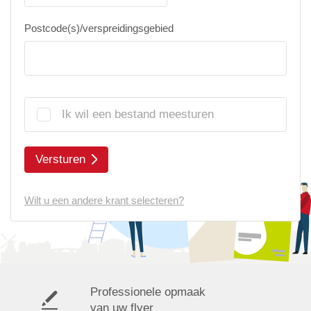
Postcode(s)/verspreidingsgebied
Ik wil een bestand meesturen
Versturen
Wilt u een andere krant selecteren?
Professionele opmaak
van uw flyer