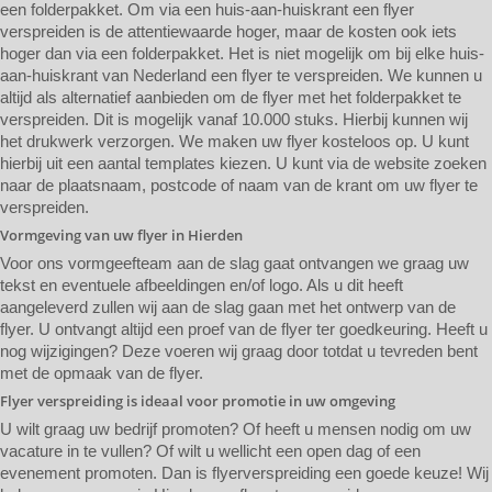
een folderpakket. Om via een huis-aan-huiskrant een flyer
verspreiden is de attentiewaarde hoger, maar de kosten ook iets
hoger dan via een folderpakket. Het is niet mogelijk om bij elke huis-
aan-huiskrant van Nederland een flyer te verspreiden. We kunnen u
altijd als alternatief aanbieden om de flyer met het folderpakket te
verspreiden. Dit is mogelijk vanaf 10.000 stuks. Hierbij kunnen wij
het drukwerk verzorgen. We maken uw flyer kosteloos op. U kunt
hierbij uit een aantal templates kiezen. U kunt via de website zoeken
naar de plaatsnaam, postcode of naam van de krant om uw flyer te
verspreiden.
Vormgeving van uw flyer in Hierden
Voor ons vormgeefteam aan de slag gaat ontvangen we graag uw
tekst en eventuele afbeeldingen en/of logo. Als u dit heeft
aangeleverd zullen wij aan de slag gaan met het ontwerp van de
flyer. U ontvangt altijd een proef van de flyer ter goedkeuring. Heeft u
nog wijzigingen? Deze voeren wij graag door totdat u tevreden bent
met de opmaak van de flyer.
Flyer verspreiding is ideaal voor promotie in uw omgeving
U wilt graag uw bedrijf promoten? Of heeft u mensen nodig om uw
vacature in te vullen? Of wilt u wellicht een open dag of een
evenement promoten. Dan is flyerverspreiding een goede keuze! Wij