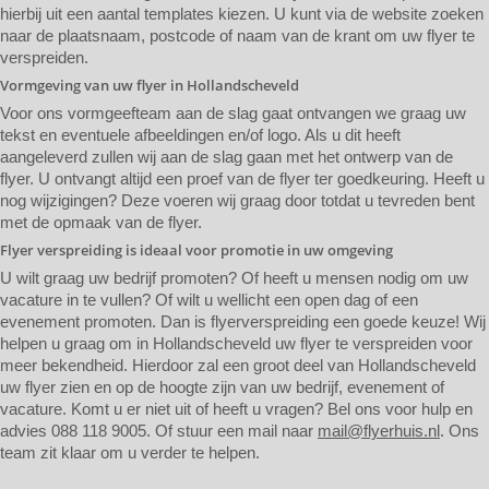
hierbij uit een aantal templates kiezen. U kunt via de website zoeken
naar de plaatsnaam, postcode of naam van de krant om uw flyer te
verspreiden.
Vormgeving van uw flyer in Hollandscheveld
Voor ons vormgeefteam aan de slag gaat ontvangen we graag uw
tekst en eventuele afbeeldingen en/of logo. Als u dit heeft
aangeleverd zullen wij aan de slag gaan met het ontwerp van de
flyer. U ontvangt altijd een proef van de flyer ter goedkeuring. Heeft u
nog wijzigingen? Deze voeren wij graag door totdat u tevreden bent
met de opmaak van de flyer.
Flyer verspreiding is ideaal voor promotie in uw omgeving
U wilt graag uw bedrijf promoten? Of heeft u mensen nodig om uw
vacature in te vullen? Of wilt u wellicht een open dag of een
evenement promoten. Dan is flyerverspreiding een goede keuze! Wij
helpen u graag om in Hollandscheveld uw flyer te verspreiden voor
meer bekendheid. Hierdoor zal een groot deel van Hollandscheveld
uw flyer zien en op de hoogte zijn van uw bedrijf, evenement of
vacature. Komt u er niet uit of heeft u vragen? Bel ons voor hulp en
advies 088 118 9005. Of stuur een mail naar
mail@flyerhuis.nl
. Ons
team zit klaar om u verder te helpen.