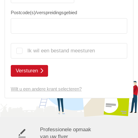
Postcode(s)/verspreidingsgebied
Ik wil een bestand meesturen
Versturen
Wilt u een andere krant selecteren?
Professionele opmaak
van uw flyer