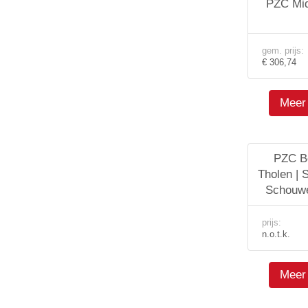
PZC Mid
gem. prijs:
€ 306,74
Meer 
PZC Be
Tholen | S
Schouwe
prijs:
n.o.t.k.
Meer 