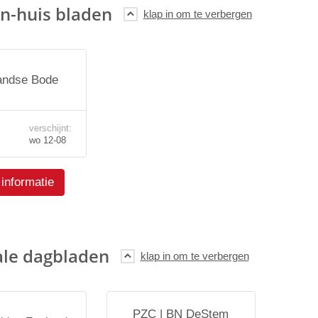
n-huis bladen
andse Bode
verschijnt:
wo 12-08
informatie
ale dagbladen
PZC | BN DeStem