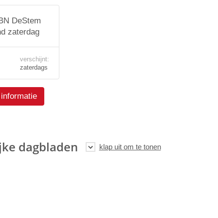
 BN DeStem
nd zaterdag
verschijnt:
zaterdags
informatie
jke dagbladen