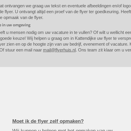
 ontvangen we graag uw tekst en eventuele afbeeldingen en/of logo. A
 flyer. U ontvangt altijd een proef van de flyer ter goedkeuring. Heef
de opmaak van de flyer.
ie in uw omgeving
eeft u mensen nodig om uw vacature in te vullen? Of wilt u wellicht 
 goede keuze! Wij helpen u graag om in Kattendijke uw flyer te vers
yer zien en op de hoogte zijn van uw bedrijf, evenement of vacature. K
Of stuur een mail naar
mail@flyerhuis.nl
. Ons team zit klaar om u ver
Moet ik de flyer zelf opmaken?
Wij kunnen u helpen met het opmaken van uw