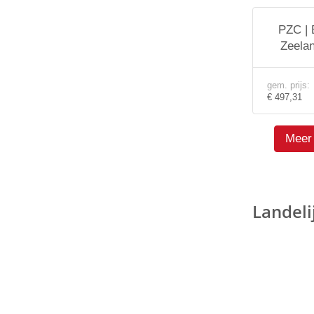
PZC |
Zeela
gem. prijs:
€ 497,31
Meer 
Landeli