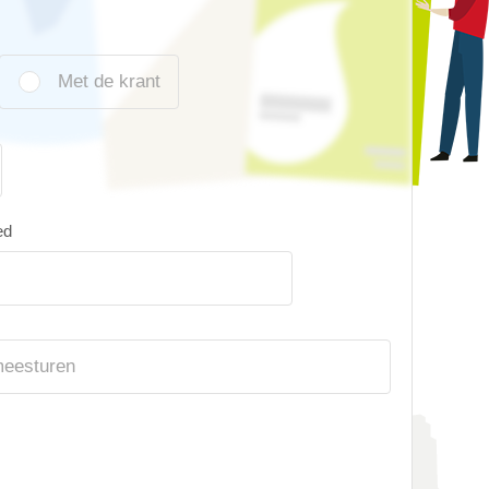
Met de krant
ed
meesturen