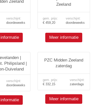
den Zeeland
Zeeland
verschijnt:
gem. prijs:
verschijnt:
doordeweeks
€ 459,20
doordeweeks
informatie
Meer informatie
velanden |
PZC Midden Zeeland
t. Philipsland |
zaterdag
n-Duiveland
gem. prijs:
verschijnt:
verschijnt:
€ 332,15
zaterdags
doordeweeks
Meer informatie
informatie