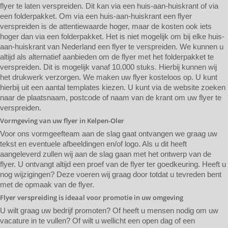
flyer te laten verspreiden. Dit kan via een huis-aan-huiskrant of via
een folderpakket. Om via een huis-aan-huiskrant een flyer
verspreiden is de attentiewaarde hoger, maar de kosten ook iets
hoger dan via een folderpakket. Het is niet mogelijk om bij elke huis-
aan-huiskrant van Nederland een flyer te verspreiden. We kunnen u
altijd als alternatief aanbieden om de flyer met het folderpakket te
verspreiden. Dit is mogelijk vanaf 10.000 stuks. Hierbij kunnen wij
het drukwerk verzorgen. We maken uw flyer kosteloos op. U kunt
hierbij uit een aantal templates kiezen. U kunt via de website zoeken
naar de plaatsnaam, postcode of naam van de krant om uw flyer te
verspreiden.
Vormgeving van uw flyer in Kelpen-Oler
Voor ons vormgeefteam aan de slag gaat ontvangen we graag uw
tekst en eventuele afbeeldingen en/of logo. Als u dit heeft
aangeleverd zullen wij aan de slag gaan met het ontwerp van de
flyer. U ontvangt altijd een proef van de flyer ter goedkeuring. Heeft u
nog wijzigingen? Deze voeren wij graag door totdat u tevreden bent
met de opmaak van de flyer.
Flyer verspreiding is ideaal voor promotie in uw omgeving
U wilt graag uw bedrijf promoten? Of heeft u mensen nodig om uw
vacature in te vullen? Of wilt u wellicht een open dag of een