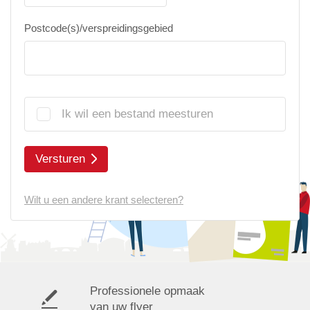
Postcode(s)/verspreidingsgebied
Ik wil een bestand meesturen
Versturen
Wilt u een andere krant selecteren?
Professionele opmaak
van uw flyer