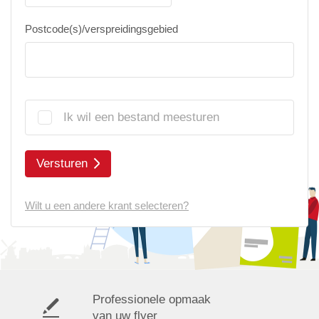
Postcode(s)/verspreidingsgebied
Ik wil een bestand meesturen
Versturen
Wilt u een andere krant selecteren?
Professionele opmaak
van uw flyer