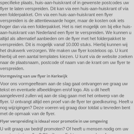
specifieke plaats, huis-aan-huiskrant of in gewenste postcodes uw
flyer te laten verspreiden. Dit kan via een huis-aan-huiskrant of via
een folderpakket. Om via een huis-aan-huiskrant een flyer
verspreiden is de attentiewaarde hoger, maar de kosten ook iets
hoger dan via een folderpakket. Het is niet mogelijk om bij elke huis-
aan-huiskrant van Nederland een flyer te verspreiden. We kunnen u
altijd als alternatief aanbieden om de flyer met het folderpakket te
verspreiden. Dit is mogelijk vanaf 10.000 stuks. Hierbij kunnen wij
het drukwerk verzorgen. We maken uw flyer kosteloos op. U kunt
hierbij uit een aantal templates kiezen. U kunt via de website zoeken
naar de plaatsnaam, postcode of naam van de krant om uw flyer te
verspreiden.
Vormgeving van uw flyer in Kerkwijk
Voor ons vormgeefteam aan de slag gaat ontvangen we graag uw
tekst en eventuele afbeeldingen en/of logo. Als u dit heeft
aangeleverd zullen wij aan de slag gaan met het ontwerp van de
flyer. U ontvangt altijd een proef van de flyer ter goedkeuring. Heeft u
nog wijzigingen? Deze voeren wij graag door totdat u tevreden bent
met de opmaak van de flyer.
Flyer verspreiding is ideaal voor promotie in uw omgeving
U wilt graag uw bedrijf promoten? Of heeft u mensen nodig om uw