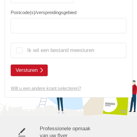
Postcode(s)/verspreidingsgebied
Ik wil een bestand meesturen
Versturen
Wilt u een andere krant selecteren?
Professionele opmaak
van uw flyer