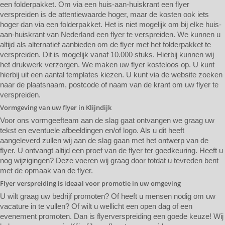
een folderpakket. Om via een huis-aan-huiskrant een flyer
verspreiden is de attentiewaarde hoger, maar de kosten ook iets
hoger dan via een folderpakket. Het is niet mogelijk om bij elke huis-
aan-huiskrant van Nederland een flyer te verspreiden. We kunnen u
altijd als alternatief aanbieden om de flyer met het folderpakket te
verspreiden. Dit is mogelijk vanaf 10.000 stuks. Hierbij kunnen wij
het drukwerk verzorgen. We maken uw flyer kosteloos op. U kunt
hierbij uit een aantal templates kiezen. U kunt via de website zoeken
naar de plaatsnaam, postcode of naam van de krant om uw flyer te
verspreiden.
Vormgeving van uw flyer in Klijndijk
Voor ons vormgeefteam aan de slag gaat ontvangen we graag uw
tekst en eventuele afbeeldingen en/of logo. Als u dit heeft
aangeleverd zullen wij aan de slag gaan met het ontwerp van de
flyer. U ontvangt altijd een proef van de flyer ter goedkeuring. Heeft u
nog wijzigingen? Deze voeren wij graag door totdat u tevreden bent
met de opmaak van de flyer.
Flyer verspreiding is ideaal voor promotie in uw omgeving
U wilt graag uw bedrijf promoten? Of heeft u mensen nodig om uw
vacature in te vullen? Of wilt u wellicht een open dag of een
evenement promoten. Dan is flyerverspreiding een goede keuze! Wij