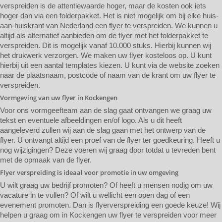
verspreiden is de attentiewaarde hoger, maar de kosten ook iets
hoger dan via een folderpakket. Het is niet mogelijk om bij elke huis-
aan-huiskrant van Nederland een flyer te verspreiden. We kunnen u
altijd als alternatief aanbieden om de flyer met het folderpakket te
verspreiden. Dit is mogelijk vanaf 10.000 stuks. Hierbij kunnen wij
het drukwerk verzorgen. We maken uw flyer kosteloos op. U kunt
hierbij uit een aantal templates kiezen. U kunt via de website zoeken
naar de plaatsnaam, postcode of naam van de krant om uw flyer te
verspreiden.
Vormgeving van uw flyer in Kockengen
Voor ons vormgeefteam aan de slag gaat ontvangen we graag uw
tekst en eventuele afbeeldingen en/of logo. Als u dit heeft
aangeleverd zullen wij aan de slag gaan met het ontwerp van de
flyer. U ontvangt altijd een proef van de flyer ter goedkeuring. Heeft u
nog wijzigingen? Deze voeren wij graag door totdat u tevreden bent
met de opmaak van de flyer.
Flyer verspreiding is ideaal voor promotie in uw omgeving
U wilt graag uw bedrijf promoten? Of heeft u mensen nodig om uw
vacature in te vullen? Of wilt u wellicht een open dag of een
evenement promoten. Dan is flyerverspreiding een goede keuze! Wij
helpen u graag om in Kockengen uw flyer te verspreiden voor meer