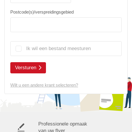
Postcode(s)/verspreidingsgebied
Ik wil een bestand meesturen
Versturen
Wilt u een andere krant selecteren?
Professionele opmaak
van uw flyer