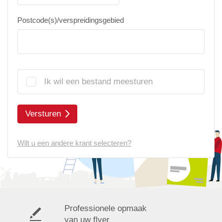
Postcode(s)/verspreidingsgebied
Ik wil een bestand meesturen
Versturen
Wilt u een andere krant selecteren?
Professionele opmaak
van uw flyer