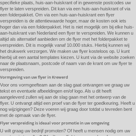
specifieke plaats, huis-aan-huiskrant of in gewenste postcodes uw
flyer te laten verspreiden. Dit kan via een huis-aan-huiskrant of via
een folderpakket. Om via een huis-aan-huiskrant een flyer
verspreiden is de attentiewaarde hoger, maar de kosten ook iets
hoger dan via een folderpakket. Het is niet mogelijk om bij elke huis-
aan-huiskrant van Nederland een flyer te verspreiden. We kunnen u
altijd als alternatief aanbieden om de flyer met het folderpakket te
verspreiden. Dit is mogelijk vanaf 10.000 stuks. Hierbij kunnen wij
het drukwerk verzorgen. We maken uw flyer kosteloos op. U kunt
hierbij uit een aantal templates kiezen. U kunt via de website zoeken
naar de plaatsnaam, postcode of naam van de krant om uw flyer te
verspreiden.
Vormgeving van uw flyer in Krewerd
Voor ons vormgeefteam aan de slag gaat ontvangen we graag uw
tekst en eventuele afbeeldingen en/of logo. Als u dit heeft
aangeleverd zullen wij aan de slag gaan met het ontwerp van de
flyer. U ontvangt altijd een proef van de flyer ter goedkeuring. Heeft u
nog wijzigingen? Deze voeren wij graag door totdat u tevreden bent
met de opmaak van de flyer.
Flyer verspreiding is ideaal voor promotie in uw omgeving
U wilt graag uw bedrijf promoten? Of heeft u mensen nodig om uw