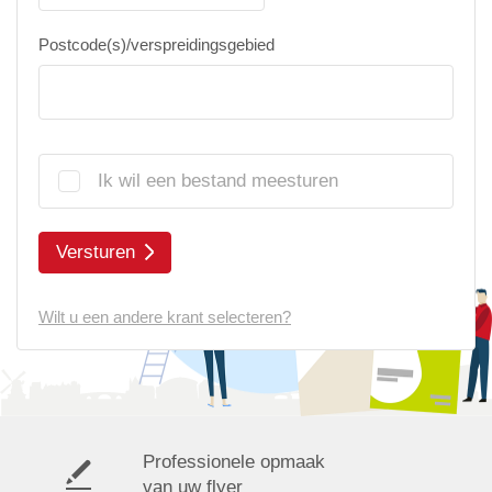
Postcode(s)/verspreidingsgebied
Ik wil een bestand meesturen
Versturen
Wilt u een andere krant selecteren?
Professionele opmaak
van uw flyer