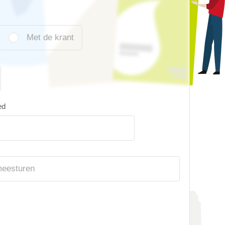
Met de krant
ed
meesturen