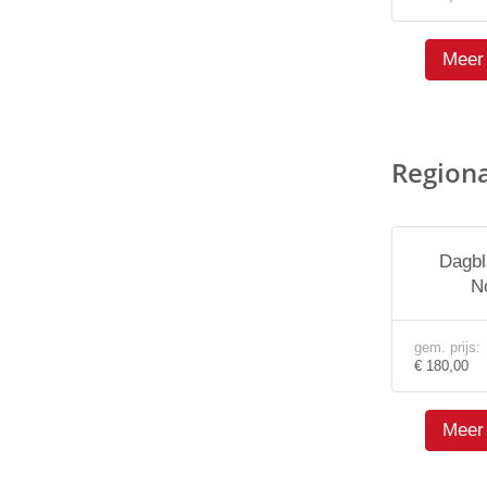
Meer 
Region
Dagbl
N
gem. prijs:
€ 180,00
Meer 