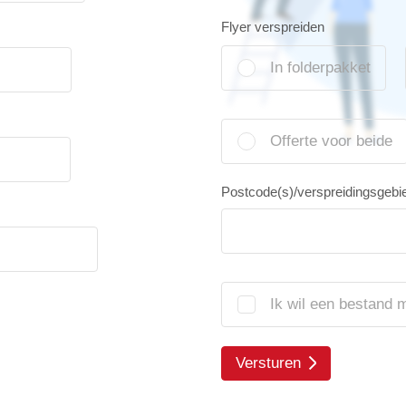
Flyer verspreiden
In folderpakket
Offerte voor beide
Postcode(s)/verspreidingsgebi
Ik wil een bestand 
Versturen