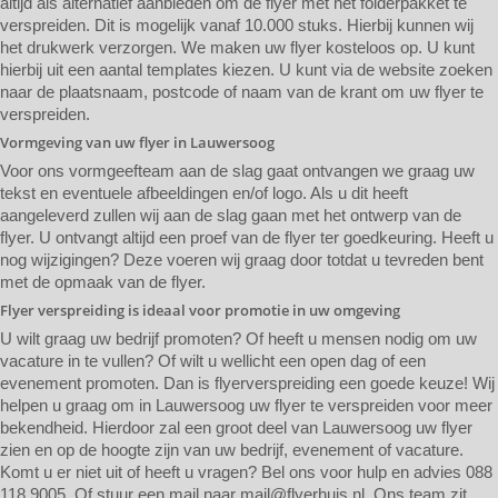
altijd als alternatief aanbieden om de flyer met het folderpakket te
verspreiden. Dit is mogelijk vanaf 10.000 stuks. Hierbij kunnen wij
het drukwerk verzorgen. We maken uw flyer kosteloos op. U kunt
hierbij uit een aantal templates kiezen. U kunt via de website zoeken
naar de plaatsnaam, postcode of naam van de krant om uw flyer te
verspreiden.
Vormgeving van uw flyer in Lauwersoog
Voor ons vormgeefteam aan de slag gaat ontvangen we graag uw
tekst en eventuele afbeeldingen en/of logo. Als u dit heeft
aangeleverd zullen wij aan de slag gaan met het ontwerp van de
flyer. U ontvangt altijd een proef van de flyer ter goedkeuring. Heeft u
nog wijzigingen? Deze voeren wij graag door totdat u tevreden bent
met de opmaak van de flyer.
Flyer verspreiding is ideaal voor promotie in uw omgeving
U wilt graag uw bedrijf promoten? Of heeft u mensen nodig om uw
vacature in te vullen? Of wilt u wellicht een open dag of een
evenement promoten. Dan is flyerverspreiding een goede keuze! Wij
helpen u graag om in Lauwersoog uw flyer te verspreiden voor meer
bekendheid. Hierdoor zal een groot deel van Lauwersoog uw flyer
zien en op de hoogte zijn van uw bedrijf, evenement of vacature.
Komt u er niet uit of heeft u vragen? Bel ons voor hulp en advies 088
118 9005. Of stuur een mail naar
mail@flyerhuis.nl
. Ons team zit