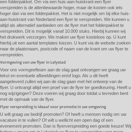
een folderpakket. Om via een huis-aan-huiskrant een flyer
verspreiden is de attentiewaarde hoger, maar de kosten ook iets
hoger dan via een folderpakket. Het is niet mogelijk om bij elke huis-
aan-huiskrant van Nederland een flyer te verspreiden. We kunnen u
altijd als alternatief aanbieden om de flyer met het folderpakket te
verspreiden. Dit is mogelijk vanaf 10.000 stuks. Hierbij kunnen wij
het drukwerk verzorgen. We maken uw flyer kosteloos op. U kunt
hierbij uit een aantal templates kiezen. U kunt via de website zoeken
naar de plaatsnaam, postcode of naam van de krant om uw flyer te
verspreiden.
Vormgeving van uw flyer in Lelystad
Voor ons vormgeefteam aan de slag gaat ontvangen we graag uw
tekst en eventuele afbeeldingen en/of logo. Als u dit heeft
aangeleverd zullen wij aan de slag gaan met het ontwerp van de
flyer. U ontvangt altijd een proef van de flyer ter goedkeuring. Heeft u
nog wijzigingen? Deze voeren wij graag door totdat u tevreden bent
met de opmaak van de flyer.
Flyer verspreiding is ideaal voor promotie in uw omgeving
U wilt graag uw bedrijf promoten? Of heeft u mensen nodig om uw
vacature in te vullen? Of wilt u wellicht een open dag of een
evenement promoten. Dan is flyerverspreiding een goede keuze! Wij
helpen u graag om in Lelystad uw flyer te verspreiden voor meer