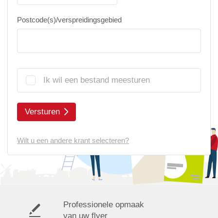
Postcode(s)/verspreidingsgebied
Ik wil een bestand meesturen
Versturen
Wilt u een andere krant selecteren?
Professionele opmaak
van uw flyer