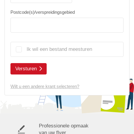
Postcode(s)/verspreidingsgebied
Ik wil een bestand meesturen
Versturen
Wilt u een andere krant selecteren?
Professionele opmaak
van uw flyer