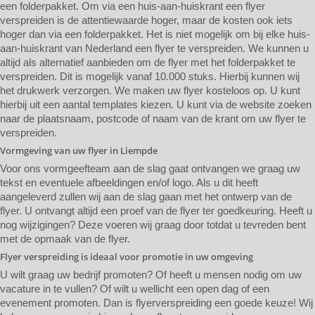
een folderpakket. Om via een huis-aan-huiskrant een flyer
verspreiden is de attentiewaarde hoger, maar de kosten ook iets
hoger dan via een folderpakket. Het is niet mogelijk om bij elke huis-
aan-huiskrant van Nederland een flyer te verspreiden. We kunnen u
altijd als alternatief aanbieden om de flyer met het folderpakket te
verspreiden. Dit is mogelijk vanaf 10.000 stuks. Hierbij kunnen wij
het drukwerk verzorgen. We maken uw flyer kosteloos op. U kunt
hierbij uit een aantal templates kiezen. U kunt via de website zoeken
naar de plaatsnaam, postcode of naam van de krant om uw flyer te
verspreiden.
Vormgeving van uw flyer in Liempde
Voor ons vormgeefteam aan de slag gaat ontvangen we graag uw
tekst en eventuele afbeeldingen en/of logo. Als u dit heeft
aangeleverd zullen wij aan de slag gaan met het ontwerp van de
flyer. U ontvangt altijd een proef van de flyer ter goedkeuring. Heeft u
nog wijzigingen? Deze voeren wij graag door totdat u tevreden bent
met de opmaak van de flyer.
Flyer verspreiding is ideaal voor promotie in uw omgeving
U wilt graag uw bedrijf promoten? Of heeft u mensen nodig om uw
vacature in te vullen? Of wilt u wellicht een open dag of een
evenement promoten. Dan is flyerverspreiding een goede keuze! Wij