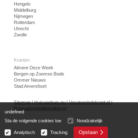
Hengelo
Middelburg
Nijmegen
Rotterdam
Utrecht
Zwolle
Kranten
Almere Deze Week
Bergen op Zoomse Bode
Ommer Nieuws
Stad Amersfoort
Sitemap
|
Huisaanhuis.nu
|
Vacatureindekrant.nl
|
Rouwadvertentiemaken.nl
undefined
Sta de volgende cookies toe
Noodzakelijk
Opslaan
Analytisch
Tracking