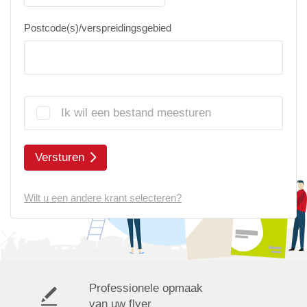
Postcode(s)/verspreidingsgebied
Ik wil een bestand meesturen
Versturen
Wilt u een andere krant selecteren?
Professionele opmaak
van uw flyer