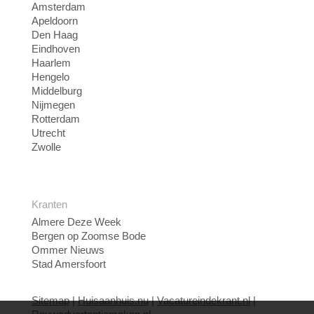
Amsterdam
Apeldoorn
Den Haag
Eindhoven
Haarlem
Hengelo
Middelburg
Nijmegen
Rotterdam
Utrecht
Zwolle
Kranten
Almere Deze Week
Bergen op Zoomse Bode
Ommer Nieuws
Stad Amersfoort
Sitemap
|
Huisaanhuis.nu
|
Vacatureindekrant.nl
|