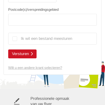
Postcode(s)/verspreidingsgebied
Ik wil een bestand meesturen
Versturen
Wilt u een andere krant selecteren?
Professionele opmaak
van uw flyer