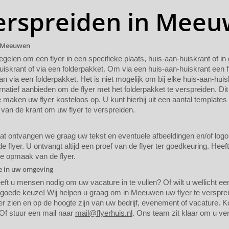
verspreiden in Mee
in Meeuwen
regelen om een flyer in een specifieke plaats, huis-aan-huiskrant of i
uiskrant of via een folderpakket. Om via een huis-aan-huiskrant een f
n via een folderpakket. Het is niet mogelijk om bij elke huis-aan-huis
rnatief aanbieden om de flyer met het folderpakket te verspreiden. Dit
maken uw flyer kosteloos op. U kunt hierbij uit een aantal templates
van de krant om uw flyer te verspreiden.
 ontvangen we graag uw tekst en eventuele afbeeldingen en/of logo. A
 flyer. U ontvangt altijd een proef van de flyer ter goedkeuring. Heef
de opmaak van de flyer.
ie in uw omgeving
eeft u mensen nodig om uw vacature in te vullen? Of wilt u wellicht 
n goede keuze! Wij helpen u graag om in Meeuwen uw flyer te verspr
 zien en op de hoogte zijn van uw bedrijf, evenement of vacature. Kom
Of stuur een mail naar
mail@flyerhuis.nl
. Ons team zit klaar om u ver