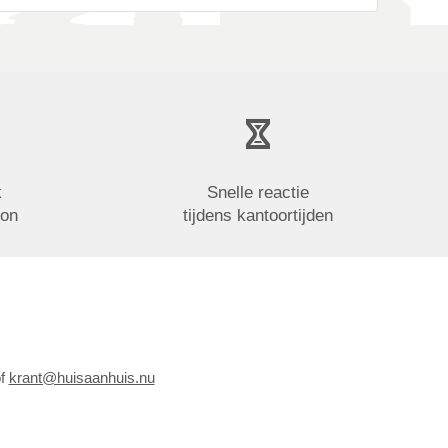
k
Snelle reactie
oon
tijdens kantoortijden
of
krant@huisaanhuis.nu