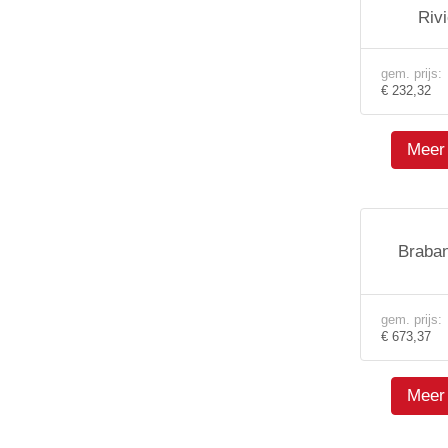
Riv
gem. prijs:
€ 232,32
Meer 
Braban
gem. prijs:
€ 673,37
Meer 