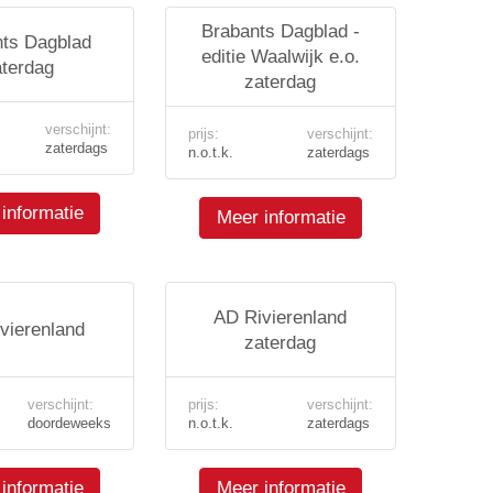
Brabants Dagblad -
ts Dagblad
editie Waalwijk e.o.
aterdag
zaterdag
verschijnt:
prijs:
verschijnt:
zaterdags
n.o.t.k.
zaterdags
informatie
Meer informatie
AD Rivierenland
vierenland
zaterdag
verschijnt:
prijs:
verschijnt:
doordeweeks
n.o.t.k.
zaterdags
informatie
Meer informatie