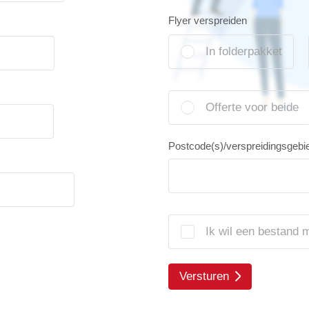
Flyer verspreiden
In folderpakket
Offerte voor beide
Postcode(s)/verspreidingsgebi
Ik wil een bestand 
Versturen