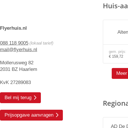
Huis-aa
Flyerhuis.nl
Alte
088 118 9005
(lokaal tarief)
mail@flyerhuis.nl
gem. prijs:
€ 159,72
Mollerusweg 82
2031 BZ Haarlem
Meer 
KvK 27289083
Bel mij terug
Region
Prijsopgave aanvragen
AD De D