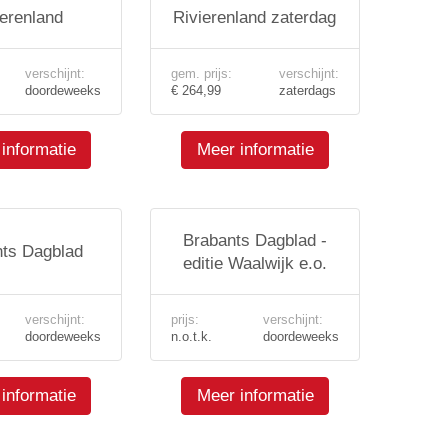
ierenland
Rivierenland zaterdag
verschijnt:
gem. prijs:
verschijnt:
doordeweeks
€ 264,99
zaterdags
informatie
Meer informatie
Brabants Dagblad -
ts Dagblad
editie Waalwijk e.o.
verschijnt:
prijs:
verschijnt:
doordeweeks
n.o.t.k.
doordeweeks
informatie
Meer informatie