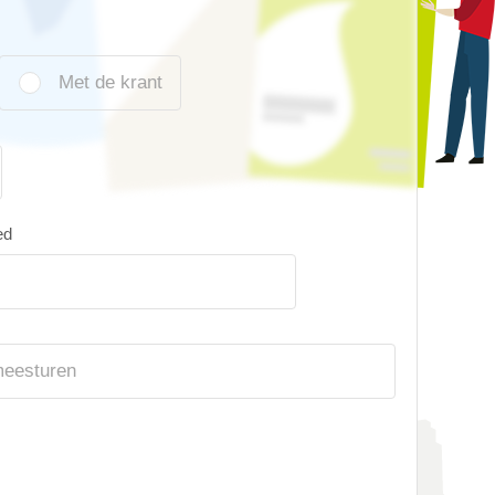
Met de krant
ed
meesturen