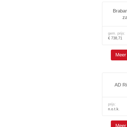
Braban
z
gem. prijs:
€ 738,71
Meer 
AD Ri
prijs:
n.o.t.k.
Meer 