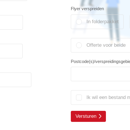
Flyer verspreiden
In folderpakket
Offerte voor beide
Postcode(s)/verspreidingsgebi
Ik wil een bestand 
Versturen