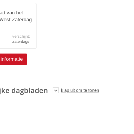
ad van het
West Zaterdag
verschijnt:
zaterdags
informatie
jke dagbladen