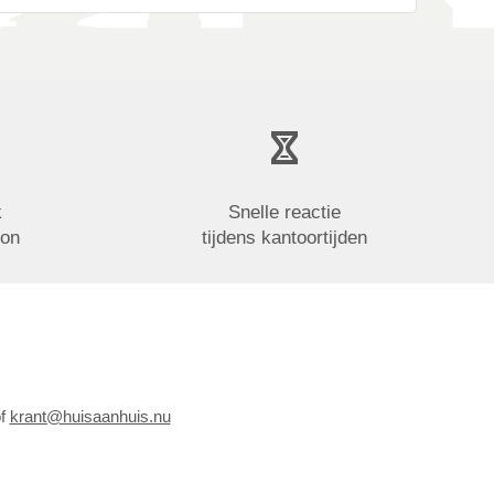
k
Snelle reactie
oon
tijdens kantoortijden
of
krant@huisaanhuis.nu