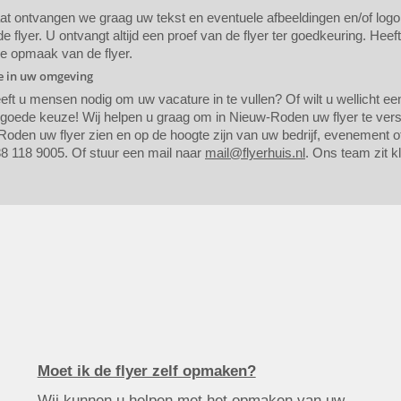
 ontvangen we graag uw tekst en eventuele afbeeldingen en/of logo. A
 flyer. U ontvangt altijd een proef van de flyer ter goedkeuring. Heef
de opmaak van de flyer.
ie in uw omgeving
eeft u mensen nodig om uw vacature in te vullen? Of wilt u wellicht 
n goede keuze! Wij helpen u graag om in Nieuw-Roden uw flyer te ver
oden uw flyer zien en op de hoogte zijn van uw bedrijf, evenement of 
8 118 9005. Of stuur een mail naar
mail@flyerhuis.nl
. Ons team zit k
Moet ik de flyer zelf opmaken?
Wij kunnen u helpen met het opmaken van uw