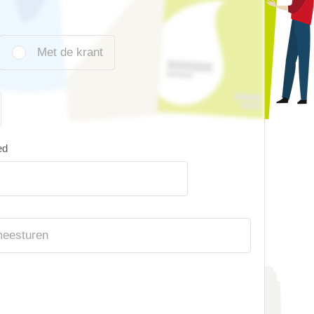
Met de krant
ed
meesturen