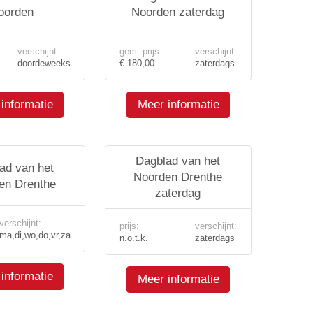
oorden
Noorden zaterdag
verschijnt:
gem. prijs:
verschijnt:
doordeweeks
€ 180,00
zaterdags
informatie
Meer informatie
Dagblad van het
ad van het
Noorden Drenthe
en Drenthe
zaterdag
verschijnt:
prijs:
verschijnt:
ma,di,wo,do,vr,za
n.o.t.k.
zaterdags
informatie
Meer informatie